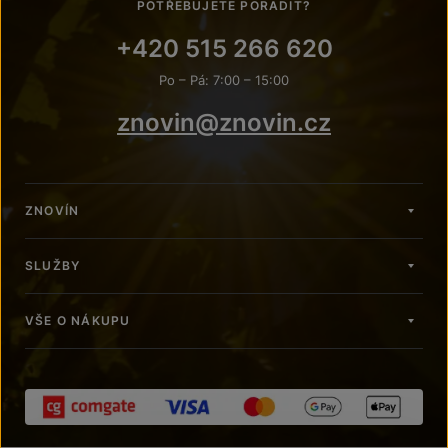
POTŘEBUJETE PORADIT?
+420 515 266 620
Po – Pá: 7:00 – 15:00
znovin@znovin.cz
ZNOVÍN
SLUŽBY
VŠE O NÁKUPU