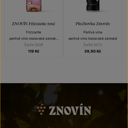
ZNOVÍN Frizzante rosé
Plechovka Znovín
Frizzante
Perlivá vína
perlivé víno moravské zemské
perlivé víno moravské zemské
2025
Šarže 5328
Šarže 5313
119
Kč
39,90
Kč