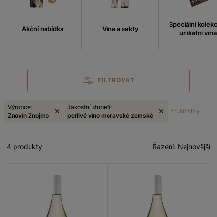
Speciální kolek
Akční nabídka
Vína a sekty
unikátní vína
FILTROVAT
Výrobce:
Jakostní stupeň:
Zrušit filtry
Znovín Znojmo
perlivé víno moravské zemské
4 produkty
Řazení:
Nejnovější