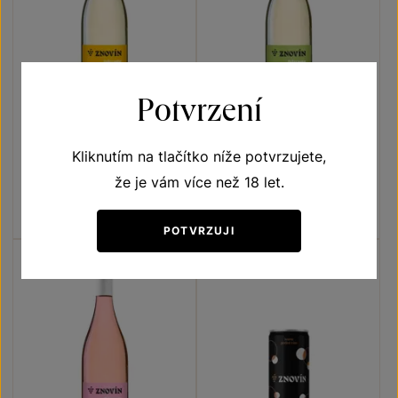
Potvrzení
ZNOVÍN Frizzante bílé
ZNOVÍN Frizzante bílé
Kliknutím na tlačítko níže potvrzujete,
Frizzante
Frizzante
že je vám více než 18 let.
perlivé víno moravské zemské
perlivé víno moravské zemské
2025
2025
Šarže 5327
Šarže 5326
119
Kč
119
Kč
POTVRZUJI