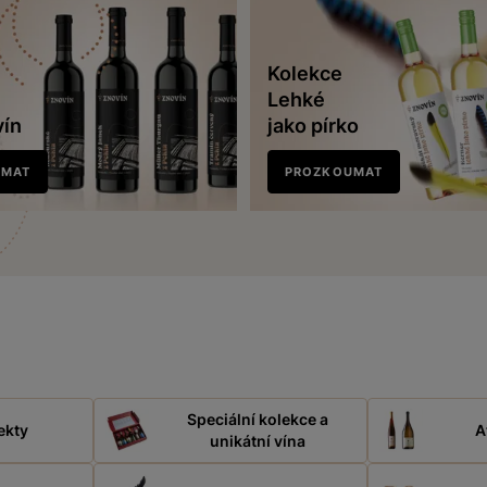
Kolekce
Lehké
vín
jako pírko
UMAT
PROZKOUMAT
Speciální kolekce a
ekty
A
unikátní vína