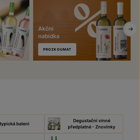
Akční
nabídka
PROZKOUMAT
Degustační vinné
typická baleni
předplatné - Znovínky