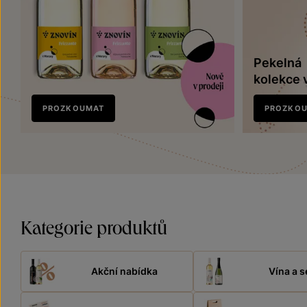
Pekelná
kolekce 
Nově
PROZKOUMAT
PROZKO
v prodeji
Kategorie produktů
Akční nabídka
Vína a s