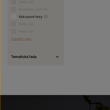
Frédy
(0)
Kamenný vrch
(0)
Kokusové hory
(2)
Kolby
(0)
Peklo
(0)
Zobrazit další
Tematická řada