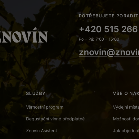
POTŘEBUJETE PORADIT
+420 515 266
Po – Pá: 7:00 – 15:00
znovin@znovi
SLUŽBY
VŠE O NÁ
Věrnostní program
Výdejní míst
Degustační vinné předplatné
Možnosti dor
Znovín Asistent
Jak objedna