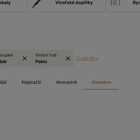
obaly
Vinařské doplňky
Ryc
stupeň:
Viniční trať:
Zrušit filtry
sběr
Peklo
ější
Nejdražší
Abecedně
Oceněno