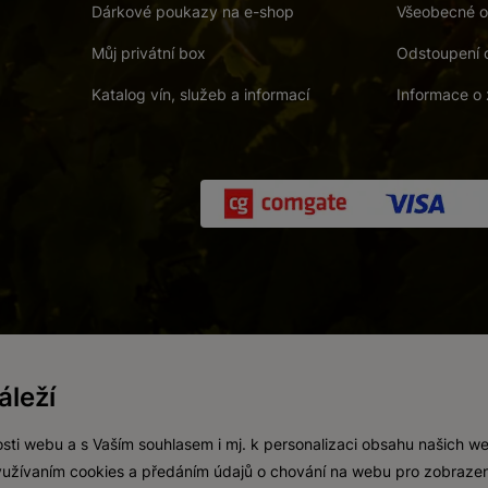
Dárkové poukazy na e-shop
Všeobecné o
Můj privátní box
Odstoupení 
Katalog vín, služeb a informací
Informace o 
 a. s.
/
Vnitřní oznamovací systém (whistleblowing)
/
Prohlášení o přís
leží
Zákaz prodeje alkoholických nápojů osobám mladším 18 let.
Vytvořil
webProgress
sti webu a s Vaším souhlasem i mj. k personalizaci obsahu našich w
 využívaním cookies a předáním údajů o chování na webu pro zobrazen