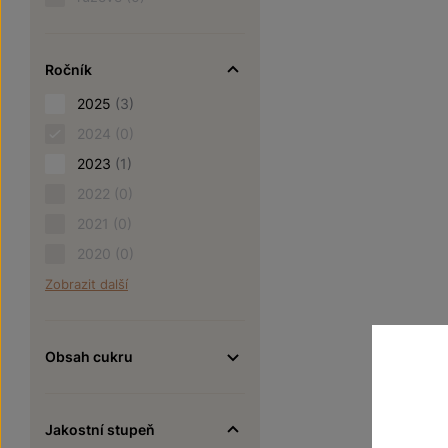
Ročník
2025
(3)
2024
(0)
2023
(1)
2022
(0)
2021
(0)
2020
(0)
Zobrazit další
Obsah cukru
Jakostní stupeň