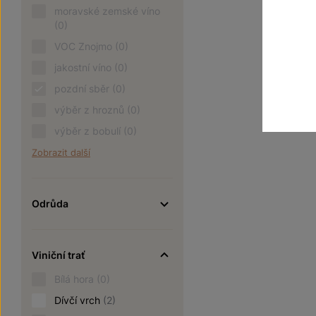
moravské zemské víno
(0)
VOC Znojmo
(0)
jakostní víno
(0)
pozdní sběr
(0)
výběr z hroznů
(0)
výběr z bobulí
(0)
Zobrazit další
Odrůda
Viniční trať
Bílá hora
(0)
Dívčí vrch
(2)