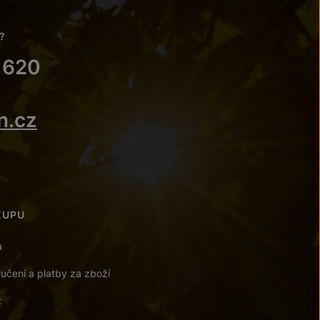
?
 620
n.cz
KUPU
a
učení a platby za zboží
t