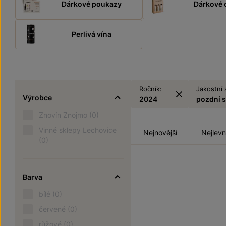
Dárkové poukazy
Dárkové 
Perlivá vína
Ročník:
Jakostní 
Výrobce
2024
pozdní 
Znovín Znojmo
(0)
Vinné sklepy Lechovice
Nejnovější
Nejlevn
(0)
Barva
bílé
(0)
červené
(0)
růžové
(0)