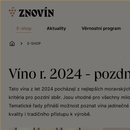
Přeskočit na obsah
E-shop
Aktuality
Věrnostní program
ÚVOD
E-SHOP
Víno r. 2024 - pozdní
Tato vína z let 2024 pocházejí z nejlepších moravských 
kritéria pro pozdní sběr. Jsou vhodné pro všechny milov
Tematické řady přináší možnost poznat vína jedinečné j
kvality i tradičního přístupu k výrobě.