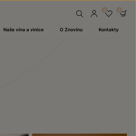
Hledat
Přihlásit
Oblíben
Ko
Naše vína a vinice
O Znovínu
Kontakty
se