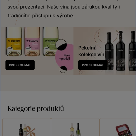
svou prezentací. Naše vína jsou zárukou kvality i
tradičního přístupu k výrobě.
Pekelná
kolekce vín
Nově
PROZKOUMAT
PROZKOUMAT
v prodeji
Kategorie produktů