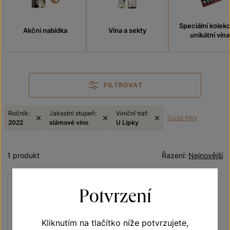
Speciální kolek
Akční nabídka
Vína a sekty
unikátní vína
FILTROVAT
Ročník:
Jakostní stupeň:
Viniční trať:
Zrušit filtry
2022
slámové víno
U Lipky
1 produkt
Řazení:
Nejnovější
Potvrzení
Kliknutím na tlačítko níže potvrzujete,