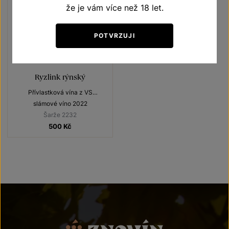
že je vám více než 18 let.
POTVRZUJI
Ryzlink rýnský
Přívlastková vína z VS
Lechovice
slámové víno 2022
Šarže 2232
500
Kč