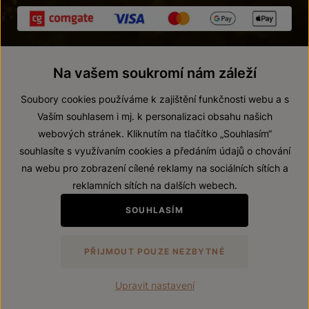
Na vašem soukromí nám záleží
Soubory cookies používáme k zajištění funkčnosti webu a s
Vaším souhlasem i mj. k personalizaci obsahu našich
webových stránek. Kliknutím na tlačítko „Souhlasím“
© 2026 ZNOVÍN ZNOJMO, a. s.
souhlasíte s využívaním cookies a předáním údajů o chování
Vnitřní oznamovací systém (whistleblowing)
na webu pro zobrazení cílené reklamy na sociálních sítích a
Prohlášení o přístupnosti
reklamních sítích na dalších webech.
Upravit nastavení
SOUHLASÍM
Zákaz prodeje alkoholických nápojů osobám mladším 18 let.
PŘIJMOUT POUZE NEZBYTNÉ
Vytvořil
webProgress
Upravit nastavení