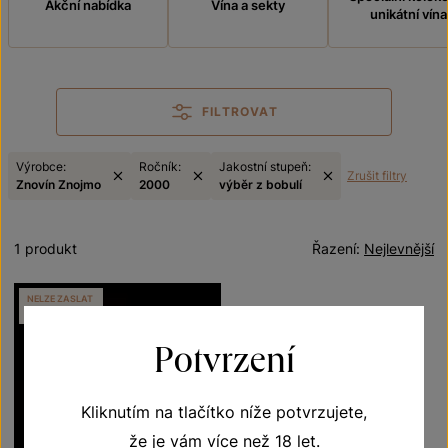
Akční nabídka
Vína a sekty
unikátní vína
FILTROVAT
Výrobce:
Ročník:
Jakostní stupeň:
Zrušit filtry
Znovín Znojmo
2000
výběr z bobulí
1 produkt
Řazení:
Nejlevnější
NELZE ZASLAT
MESSENGEREM
Potvrzení
Kliknutím na tlačítko níže potvrzujete,
že je vám více než 18 let.