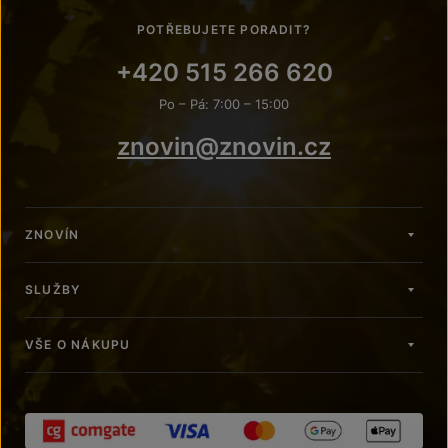
POTŘEBUJETE PORADIT?
+420 515 266 620
Po – Pá: 7:00 – 15:00
znovin@znovin.cz
ZNOVÍN
SLUŽBY
VŠE O NÁKUPU