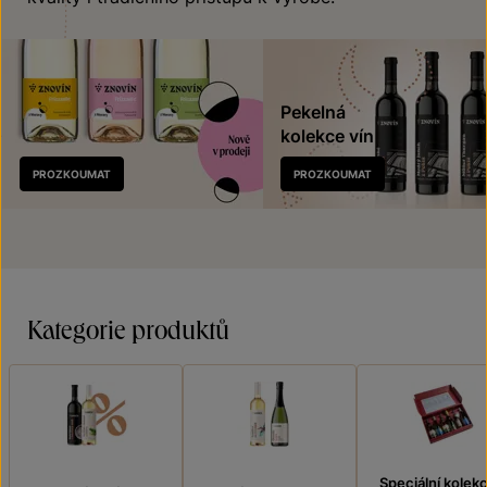
Pekelná
kolekce vín
Nově
PROZKOUMAT
PROZKOUMAT
v prodeji
Kategorie produktů
Speciální kolek