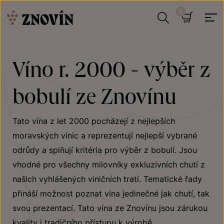
Přeskočit na obsah
Hledat
Košík
Víno r. 2000 - výběr z
bobulí ze Znovínu
Tato vína z let 2000 pocházejí z nejlepších
moravských vinic a reprezentují nejlepší vybrané
odrůdy a splňují kritéria pro výběr z bobulí. Jsou
vhodné pro všechny milovníky exkluzivních chutí z
našich vyhlášených viničních tratí. Tematické řady
přináší možnost poznat vína jedinečné jak chutí, tak
svou prezentací. Tato vína ze Znovínu jsou zárukou
kvality i tradičního přístupu k výrobě.