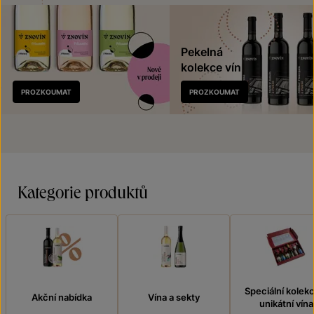
Pekelná
kolekce vín
Nově
PROZKOUMAT
PROZKOUMAT
v prodeji
Kategorie produktů
Speciální kolek
Akční nabídka
Vína a sekty
unikátní vína