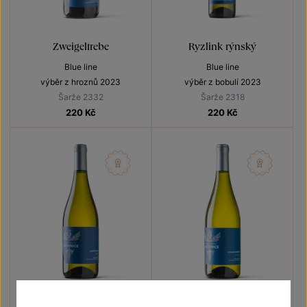
Zweigeltrebe
Ryzlink rýnský
Blue line
Blue line
výběr z hroznů 2023
výběr z bobulí 2023
Šarže 2332
Šarže 2318
220
Kč
220
Kč
Chardonnay
Ryzlink rýnský