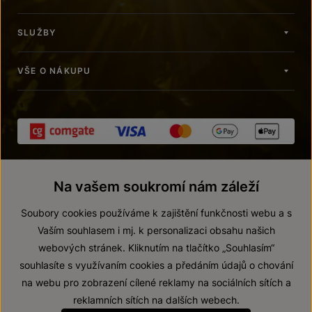
SLUŽBY
VŠE O NÁKUPU
Na vašem soukromí nám záleží
Soubory cookies používáme k zajištění funkčnosti webu a s
Vaším souhlasem i mj. k personalizaci obsahu našich
webových stránek. Kliknutím na tlačítko „Souhlasím“
© 2026 ZNOVÍN ZNOJMO, a. s.
souhlasíte s využívaním cookies a předáním údajů o chování
Vnitřní oznamovací systém (whistleblowing)
na webu pro zobrazení cílené reklamy na sociálních sítích a
Prohlášení o přístupnosti
reklamních sítích na dalších webech.