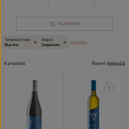
FILTROVAT
Tematická řada:
Region:
Zrušit filtry
Blue line
Znojemsko
8 produktů
Řazení:
Nejdražší