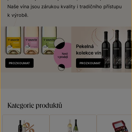
Naše vína jsou zárukou kvality i tradičního přístupu
k výrobě.
Pekelná
kolekce vín
Nově
PROZKOUMAT
PROZKOUMAT
v prodeji
Kategorie produktů