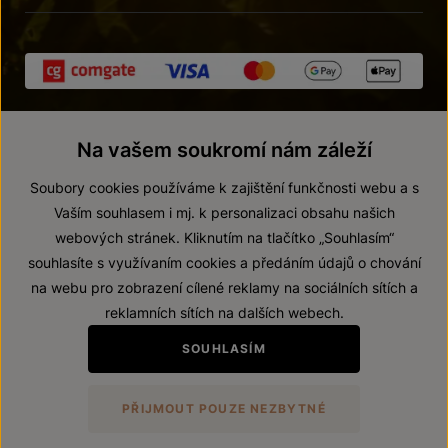
Na vašem soukromí nám záleží
Soubory cookies používáme k zajištění funkčnosti webu a s
Vaším souhlasem i mj. k personalizaci obsahu našich
webových stránek. Kliknutím na tlačítko „Souhlasím“
© 2026 ZNOVÍN ZNOJMO, a. s.
souhlasíte s využívaním cookies a předáním údajů o chování
Vnitřní oznamovací systém (whistleblowing)
na webu pro zobrazení cílené reklamy na sociálních sítích a
Prohlášení o přístupnosti
reklamních sítích na dalších webech.
Upravit nastavení
SOUHLASÍM
Zákaz prodeje alkoholických nápojů osobám mladším 18 let.
PŘIJMOUT POUZE NEZBYTNÉ
Vytvořil
webProgress