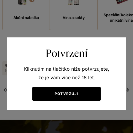
Speciální kolek
Akční nabídka
Vína a sekty
unikátní vína
Potvrzení
FILTROVAT
Ročník:
Tematická řada:
Kliknutím na tlačítko níže potvrzujete,
Zrušit filtry
1998
Genus regis
že je vám více než 18 let.
0 produktů
Řazení:
Abecedně
POTVRZUJI