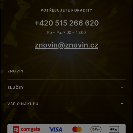
POTŘEBUJETE PORADIT?
+420 515 266 620
Po – Pá: 7:00 – 15:00
znovin@znovin.cz
ZNOVÍN
SLUŽBY
VŠE O NÁKUPU