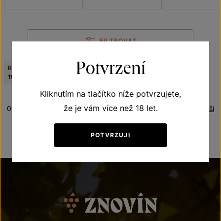
FILTROVAT
Potvrzení
Ročník:
Viniční trať:
Zrušit filtry
1998
Na vinici
Kliknutím na tlačítko níže potvrzujete,
že je vám více než 18 let.
0 produktů
Řazení:
Nejdražší
POTVRZUJI