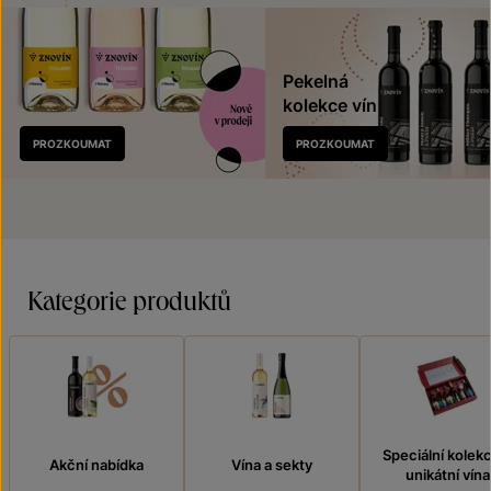
Pekelná
kolekce vín
Nově
PROZKOUMAT
PROZKOUMAT
v prodeji
Kategorie produktů
Speciální kolek
Akční nabídka
Vína a sekty
unikátní vína