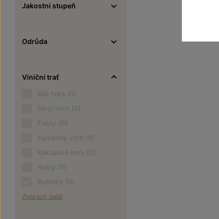
Jakostní stupeň
Odrůda
Viniční trať
Bílá hora
(0)
Dívčí vrch
(0)
Frédy
(0)
Kamenný vrch
(0)
Kokusové hory
(0)
Kolby
(0)
Rusteny
(0)
Zobrazit další