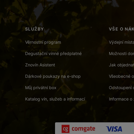
SLUŽBY
VŠE O NÁ
Věrnostní program
Výdejní míst
Degustační vinné předplatné
Možnosti dor
Znovín Asistent
Jak objedna
Dárkové poukazy na e-shop
Všeobecné o
Můj privátní box
Odstoupení 
Katalog vín, služeb a informací
Informace o 