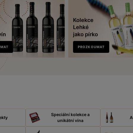
Kolekce
Lehké
vín
jako pírko
UMAT
PROZKOUMAT
Speciální kolekce a
ekty
A
unikátní vína