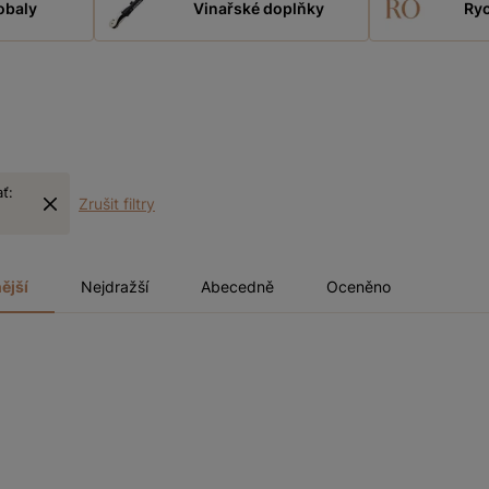
obaly
Vinařské doplňky
Ryc
ať:
Zrušit filtry
ější
Nejdražší
Abecedně
Oceněno