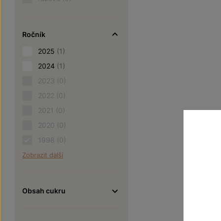
Ročník
2025
(1)
2024
(1)
2023
(0)
2022
(0)
2021
(0)
2020
(0)
1998
(0)
Zobrazit další
Obsah cukru