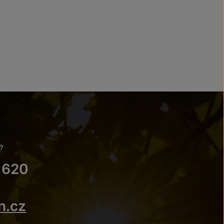
?
 620
n.cz