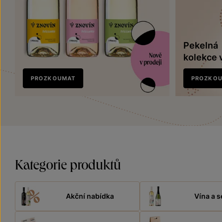
Pekelná
kolekce 
Nově
PROZKOUMAT
PROZKO
v prodeji
Kategorie produktů
Akční nabídka
Vína a s