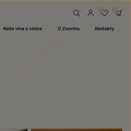
Hledat
Přihlásit
Oblíben
Ko
Naše vína a vinice
O Znovínu
Kontakty
se