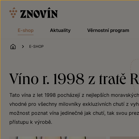
Přeskočit na obsah
E-shop
Aktuality
Věrnostní program
ÚVOD
E-SHOP
Víno r. 1998 z tratě 
Tato vína z let 1998 pocházejí z nejlepších moravských
vhodné pro všechny milovníky exkluzivních chutí z vyhl
možnost poznat vína jedinečné jak chutí, tak svou preze
přístupu k výrobě.