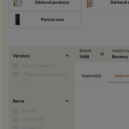
Dárkové poukazy
Dárkové 
Perlivá vína
Ročník:
Viniční tr
Výrobce
1998
Rusteny
Znovín Znojmo
(0)
Vinné sklepy Lechovice
Nejnovější
Nejlevn
(0)
Barva
bílé
(0)
červené
(0)
růžové
(0)