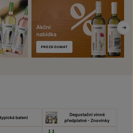
Akční
nabídka
PROZKOUMAT
Degustační vinné
typická baleni
předplatné - Znovínky