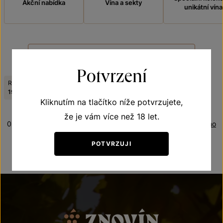
Akční nabídka
Vína a sekty
unikátní vína
FILTROVAT
Potvrzení
Ročník:
Viniční trať:
Zrušit filtry
1998
U vinohradu
Kliknutím na tlačítko níže potvrzujete,
že je vám více než 18 let.
0 produktů
Řazení:
Oceněno
POTVRZUJI