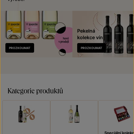
Pekelná
kolekce vín
Nově
PROZKOUMAT
PROZKOUMAT
v prodeji
Kategorie produktů
Speciální kolek