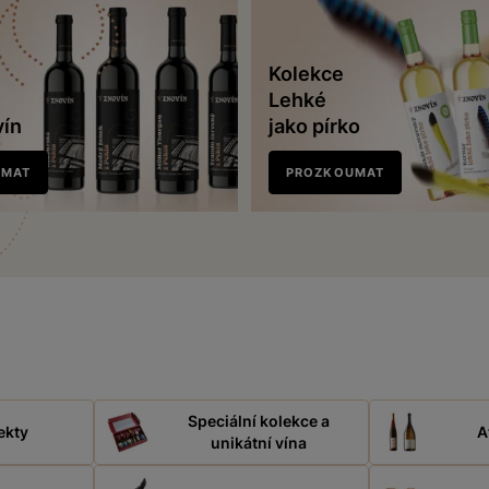
Kolekce
Lehké
vín
jako pírko
UMAT
PROZKOUMAT
Speciální kolekce a
ekty
A
unikátní vína