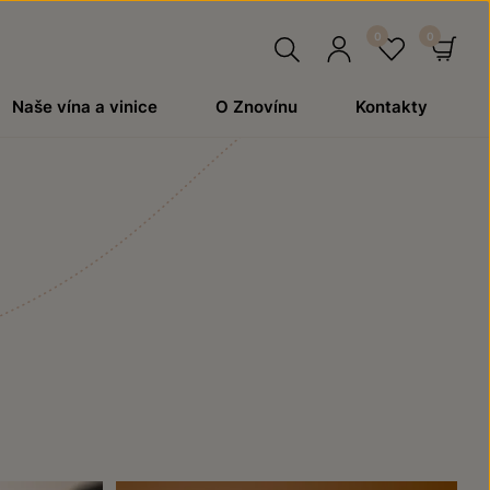
Hledat
Přihlásit
Oblíben
Ko
Naše vína a vinice
O Znovínu
Kontakty
se