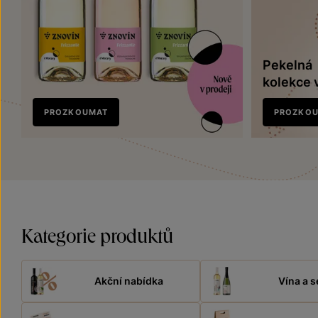
Pekelná
kolekce 
Nově
PROZKOUMAT
PROZKO
v prodeji
Kategorie produktů
Akční nabídka
Vína a s