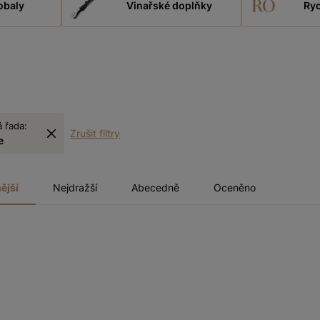
obaly
Vinařské doplňky
Ryc
 řada:
Zrušit filtry
e
ější
Nejdražší
Abecedně
Oceněno