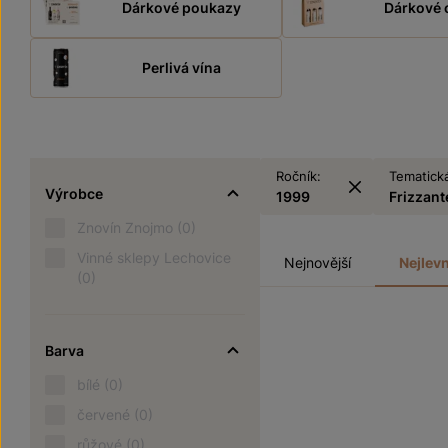
Dárkové poukazy
Dárkové 
Perlivá vína
Ročník:
Tematická
Výrobce
1999
Frizzant
Znovín Znojmo
(0)
Vinné sklepy Lechovice
Nejnovější
Nejlevn
(0)
Barva
bílé
(0)
červené
(0)
růžové
(0)