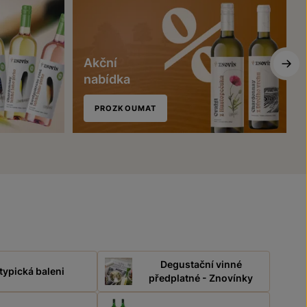
Akční
nabídka
PROZKOUMAT
Degustační vinné
typická baleni
předplatné - Znovínky