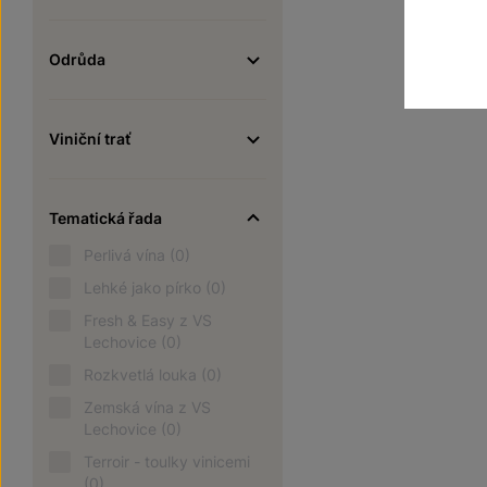
Odrůda
Viniční trať
Tematická řada
Perlivá vína
(0)
Lehké jako pírko
(0)
Fresh & Easy z VS
Lechovice
(0)
Rozkvetlá louka
(0)
Zemská vína z VS
Lechovice
(0)
Terroir - toulky vinicemi
(0)