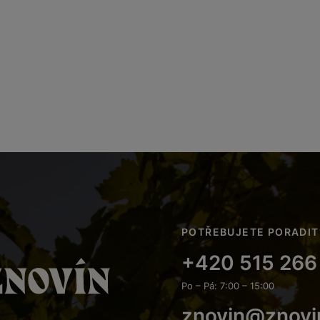
POTŘEBUJETE PORADIT
+420 515 266
Po – Pá: 7:00 – 15:00
znovin@znovi