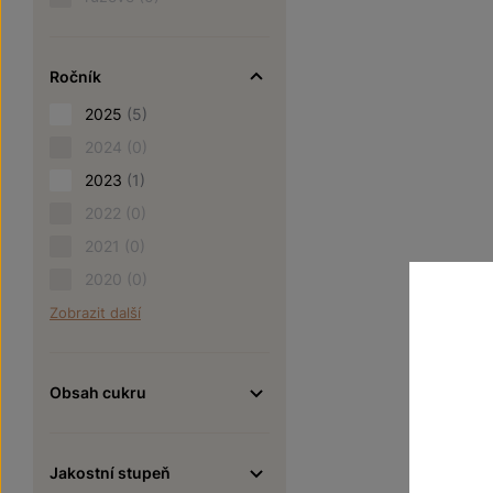
Ročník
2025
(5)
2024
(0)
2023
(1)
2022
(0)
2021
(0)
2020
(0)
Zobrazit další
Obsah cukru
Jakostní stupeň