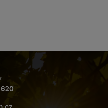
?
 620
n.cz