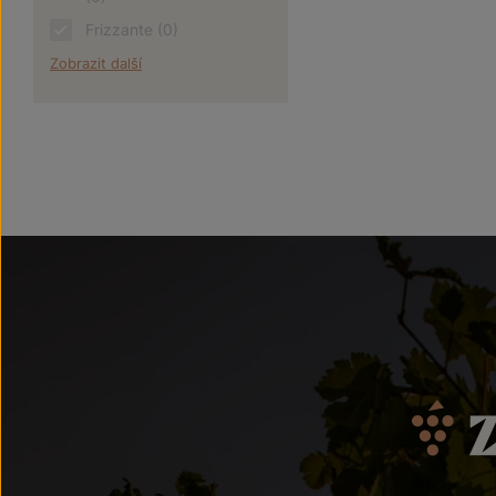
Frizzante
(0)
Zobrazit další