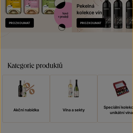
Pekelná
kolekce vín
Nově
PROZKOUMAT
PROZKOUMAT
v prodeji
Kategorie produktů
Speciální kolek
Akční nabídka
Vína a sekty
unikátní vína