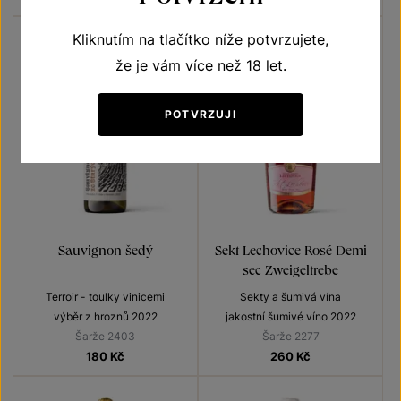
Kliknutím na tlačítko níže potvrzujete,
že je vám více než 18 let.
POTVRZUJI
Sauvignon šedý
Sekt Lechovice Rosé Demi
sec Zweigeltrebe
Terroir - toulky vinicemi
Sekty a šumivá vína
výběr z hroznů 2022
jakostní šumivé víno 2022
Šarže 2403
Šarže 2277
180
Kč
260
Kč