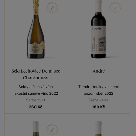
Sekt Lechovice Demi sec
André
Chardonnay
Sekty a šumivá vína
Terroir - toulky vinicemi
jakostní šumivé víno 2022
pozdní sběr 2022
Šarže 2271
Šarže 2404
260
Kč
180
Kč