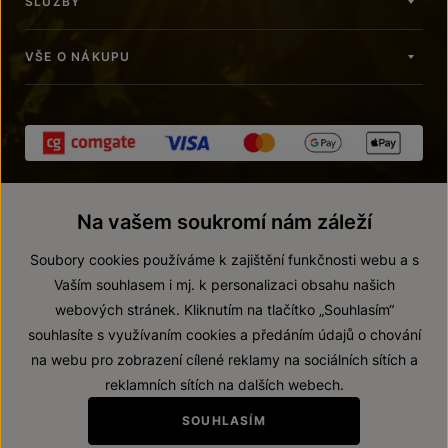
SLUŽBY
VŠE O NÁKUPU
Na vašem soukromí nám záleží
Soubory cookies používáme k zajištění funkčnosti webu a s
Vaším souhlasem i mj. k personalizaci obsahu našich
webových stránek. Kliknutím na tlačítko „Souhlasím“
© 2026 ZNOVÍN ZNOJMO, a. s.
souhlasíte s využívaním cookies a předáním údajů o chování
Vnitřní oznamovací systém (whistleblowing)
na webu pro zobrazení cílené reklamy na sociálních sítích a
Prohlášení o přístupnosti
reklamních sítích na dalších webech.
Upravit nastavení
SOUHLASÍM
Zákaz prodeje alkoholických nápojů osobám mladším 18 let.