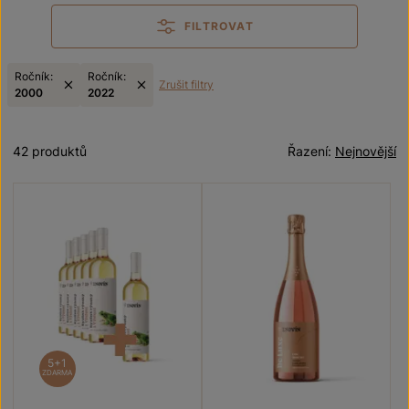
FILTROVAT
Ročník:
Ročník:
Zrušit filtry
2000
2022
42 produktů
Řazení:
Nejnovější
5+1
ZDARMA