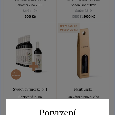
jakostní víno 2000
pozdní sběr 2022
Šarže 104
Šarže 2319
500
Kč
1080 Kč
900
Kč
NELZE ZASLAT
MESSENGEREM
5+1
ZDARMA
Svatovavřinecké 5+1
Neuburské
Rozkvetlá louka
Unikátní archivní vína
jakostní víno 2022
výběr z hroznů 2000
Šarže 2389
Šarže 79
Potvrzení
660 Kč
550
Kč
900
Kč