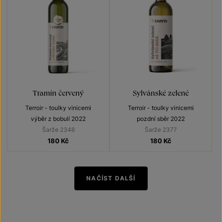
Tramín červený
Sylvánské zelené
Terroir - toulky vinicemi
Terroir - toulky vinicemi
výběr z bobulí 2022
pozdní sběr 2022
Šarže 2346
Šarže 2377
180
Kč
180
Kč
NAČÍST DALŠÍ