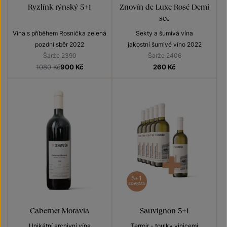
Ryzlínk rýnský 5+1
Znovín de Luxe Rosé Demi
sec
Vína s příběhem Rosnička zelená
Sekty a šumivá vína
pozdní sběr 2022
jakostní šumivé víno 2022
Šarže 2390
Šarže 2406
1080 Kč
900
Kč
260
Kč
5+1
ZDARMA
Cabernet Moravia
Sauvignon 5+1
Unikátní archivní vína
Terroir - toulky vinicemi