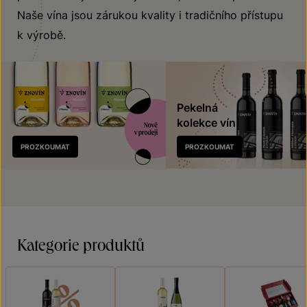
Naše vína jsou zárukou kvality i tradičního přístupu
k výrobě.
Pekelná
kolekce vín
Nově
PROZKOUMAT
PROZKOUMAT
v prodeji
Kategorie produktů