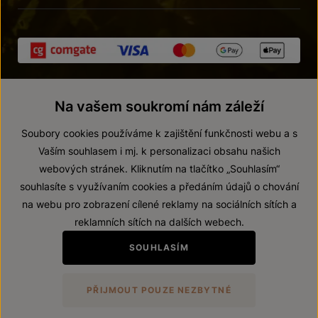
Na vašem soukromí nám záleží
Soubory cookies používáme k zajištění funkčnosti webu a s
Vaším souhlasem i mj. k personalizaci obsahu našich
webových stránek. Kliknutím na tlačítko „Souhlasím“
© 2026 ZNOVÍN ZNOJMO, a. s.
souhlasíte s využívaním cookies a předáním údajů o chování
Vnitřní oznamovací systém (whistleblowing)
na webu pro zobrazení cílené reklamy na sociálních sítích a
Prohlášení o přístupnosti
reklamních sítích na dalších webech.
Upravit nastavení
SOUHLASÍM
Zákaz prodeje alkoholických nápojů osobám mladším 18 let.
PŘIJMOUT POUZE NEZBYTNÉ
Vytvořil
webProgress