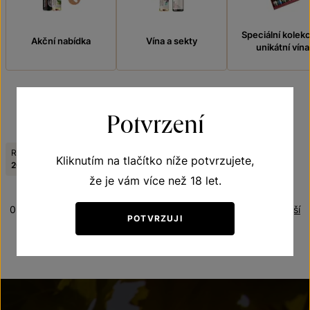
Speciální kolek
Akční nabídka
Vína a sekty
unikátní vína
Potvrzení
FILTROVAT
Ročník:
Tematická řada:
Kliknutím na tlačítko níže potvrzujete,
Zrušit filtry
2009
Frizzante
že je vám více než 18 let.
0 produktů
Řazení:
Nejlevnější
POTVRZUJI