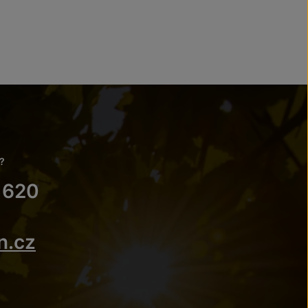
?
 620
n.cz