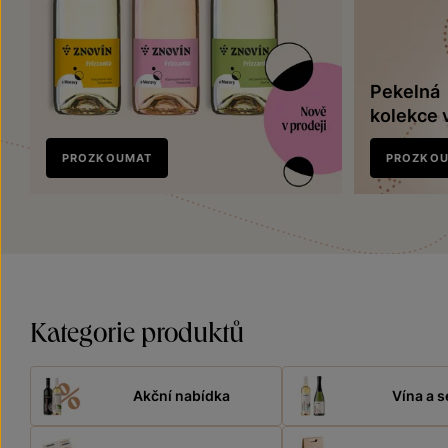
Pekelná
kolekce 
Nově
PROZKOUMAT
PROZKO
v prodeji
Kategorie produktů
Akční nabídka
Vína a s