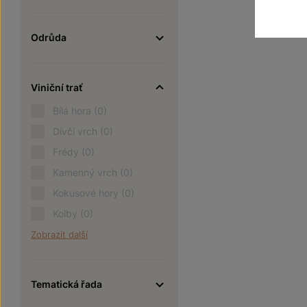
Odrůda
Viniční trať
Bílá hora
(0)
Dívčí vrch
(0)
Frédy
(0)
Kamenný vrch
(0)
Kokusové hory
(0)
Kolby
(0)
Zobrazit další
Tematická řada