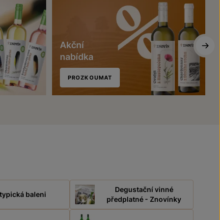
Akční
nabídka
PROZKOUMAT
Degustační vinné
typická baleni
předplatné - Znovínky