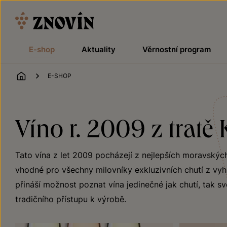
Přeskočit na obsah
E-shop
Aktuality
Věrnostní program
ÚVOD
E-SHOP
Víno r. 2009 z tratě 
Tato vína z let 2009 pocházejí z nejlepších moravských
vhodné pro všechny milovníky exkluzivních chutí z vyhl
přináší možnost poznat vína jedinečné jak chutí, tak sv
tradičního přístupu k výrobě.