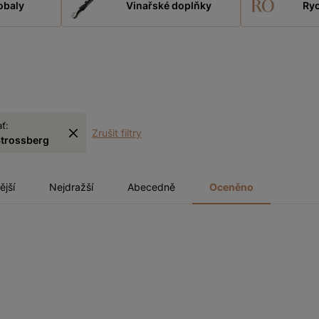
obaly
Vinařské doplňky
Ryc
ať:
Zrušit filtry
Strossberg
ější
Nejdražší
Abecedně
Oceněno