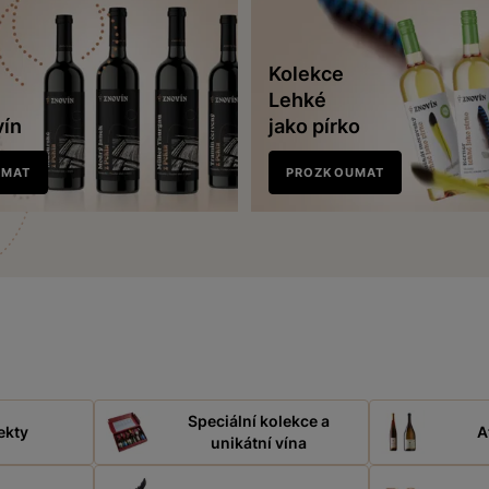
Kolekce
Lehké
vín
jako pírko
UMAT
PROZKOUMAT
Speciální kolekce a
ekty
A
unikátní vína