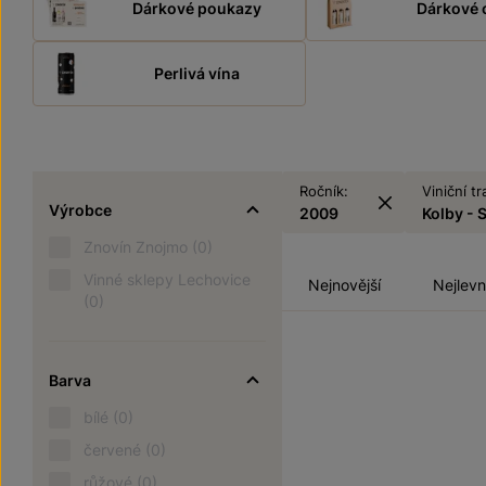
Dárkové poukazy
Dárkové 
Perlivá vína
Ročník:
Viniční tr
Výrobce
2009
Kolby - 
Znovín Znojmo
(0)
Vinné sklepy Lechovice
Nejnovější
Nejlevn
(0)
Barva
bílé
(0)
červené
(0)
růžové
(0)