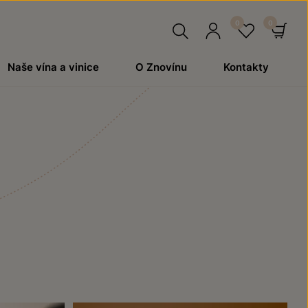
Hledat
Přihlásit
Oblíben
Ko
Naše vína a vinice
O Znovínu
Kontakty
se