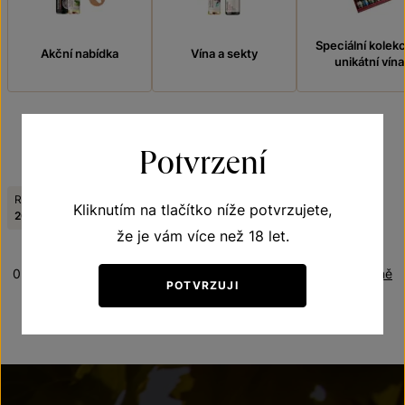
Speciální kolek
Akční nabídka
Vína a sekty
unikátní vína
Potvrzení
FILTROVAT
Ročník:
Tematická řada:
Kliknutím na tlačítko níže potvrzujete,
Zrušit filtry
2010
Frizzante
že je vám více než 18 let.
0 produktů
Řazení:
Abecedně
POTVRZUJI