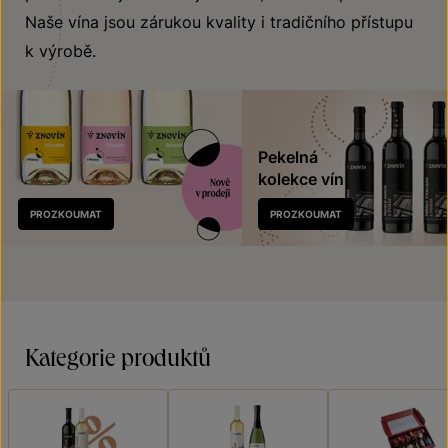
Naše vína jsou zárukou kvality i tradičního přístupu
k výrobě.
Pekelná
kolekce vín
Nově
PROZKOUMAT
PROZKOUMAT
v prodeji
Kategorie produktů