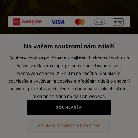
Na vašem soukromí nám záleží
Soubory cookies používáme k zajištění funkčnosti webu a s
Vaším souhlasem i mj. k personalizaci obsahu našich
webových stránek. Kliknutím na tlačítko „Souhlasím“
© 2026 ZNOVÍN ZNOJMO, a. s.
souhlasíte s využívaním cookies a předáním údajů o chování
Vnitřní oznamovací systém (whistleblowing)
na webu pro zobrazení cílené reklamy na sociálních sítích a
Prohlášení o přístupnosti
reklamních sítích na dalších webech.
Upravit nastavení
SOUHLASÍM
Zákaz prodeje alkoholických nápojů osobám mladším 18 let.
PŘIJMOUT POUZE NEZBYTNÉ
Vytvořil
webProgress