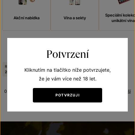
Speciální kolek
Akční nabídka
Vína a sekty
unikátní vína
Potvrzení
FILTROVAT
Ročník:
Tematická řada:
Kliknutím na tlačítko níže potvrzujete,
Zrušit filtry
2015
Genus regis
že je vám více než 18 let.
0 produktů
Řazení:
Nejdražší
POTVRZUJI