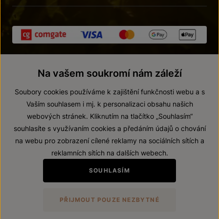
Na vašem soukromí nám záleží
Soubory cookies používáme k zajištění funkčnosti webu a s
Vaším souhlasem i mj. k personalizaci obsahu našich
webových stránek. Kliknutím na tlačítko „Souhlasím“
© 2026 ZNOVÍN ZNOJMO, a. s.
souhlasíte s využívaním cookies a předáním údajů o chování
Vnitřní oznamovací systém (whistleblowing)
na webu pro zobrazení cílené reklamy na sociálních sítích a
Prohlášení o přístupnosti
reklamních sítích na dalších webech.
Upravit nastavení
SOUHLASÍM
Zákaz prodeje alkoholických nápojů osobám mladším 18 let.
PŘIJMOUT POUZE NEZBYTNÉ
Vytvořil
webProgress