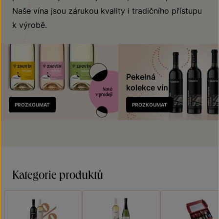
Naše vína jsou zárukou kvality i tradičního přístupu
k výrobě.
Pekelná
kolekce vín
Nově
PROZKOUMAT
PROZKOUMAT
v prodeji
Kategorie produktů