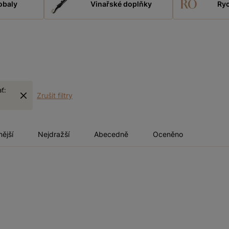
obaly
Vinařské doplňky
Ryc
ať:
Zrušit filtry
nější
Nejdražší
Abecedně
Oceněno