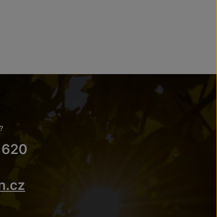
?
 620
n.cz