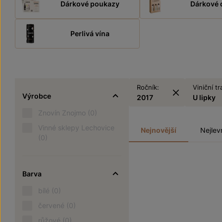
Dárkové poukazy
Dárkové 
Perlivá vína
Ročník:
Viniční tr
Výrobce
2017
U lipky
Znovín Znojmo
(0)
Vinné sklepy Lechovice
Nejnovější
Nejlev
(0)
Barva
bílé
(0)
červené
(0)
růžové
(0)