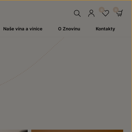
Hledat
Přihlásit
Oblíben
Ko
Naše vína a vinice
O Znovínu
Kontakty
se