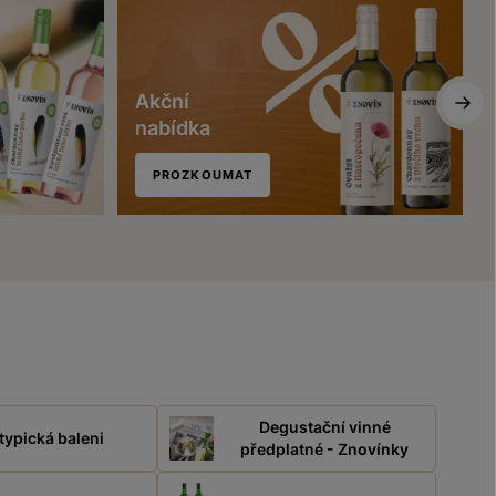
Akční
nabídka
PROZKOUMAT
Degustační vinné
typická baleni
předplatné - Znovínky