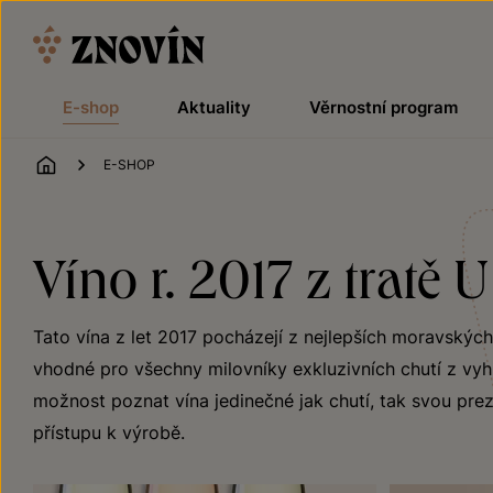
Přeskočit na obsah
E-shop
Aktuality
Věrnostní program
ÚVOD
E-SHOP
Víno r. 2017 z tratě U
Tato vína z let 2017 pocházejí z nejlepších moravských 
vhodné pro všechny milovníky exkluzivních chutí z vyhlá
možnost poznat vína jedinečné jak chutí, tak svou preze
přístupu k výrobě.