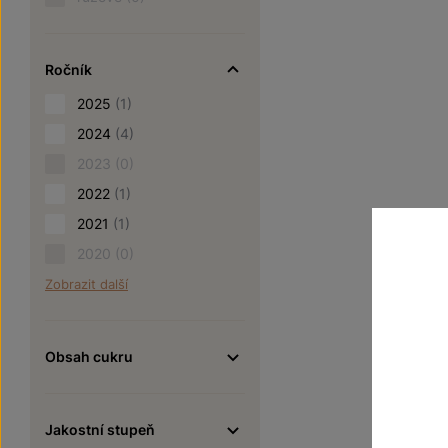
Ročník
2025
(1)
2024
(4)
2023
(0)
2022
(1)
2021
(1)
2020
(0)
Zobrazit další
Obsah cukru
Jakostní stupeň