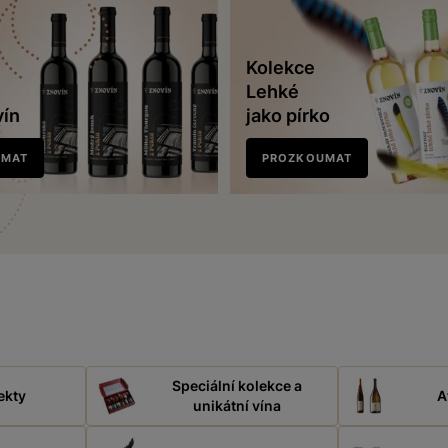
Kolekce
Lehké
vín
jako pírko
UMAT
PROZKOUMAT
Speciální kolekce a
ekty
A
unikátní vína