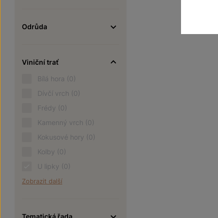
Odrůda
Viniční trať
Bílá hora
(0)
Dívčí vrch
(0)
Frédy
(0)
Kamenný vrch
(0)
Kokusové hory
(0)
Kolby
(0)
U lipky
(0)
Zobrazit další
Tematická řada