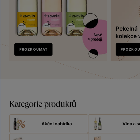
Pekelná
kolekce 
Nově
PROZKOUMAT
PROZKO
v prodeji
Kategorie produktů
Akční nabídka
Vína a s