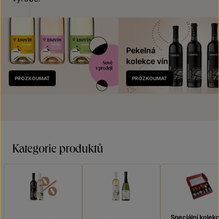
Pekelná
kolekce vín
Nově
PROZKOUMAT
PROZKOUMAT
v prodeji
Kategorie produktů
Speciální kolek