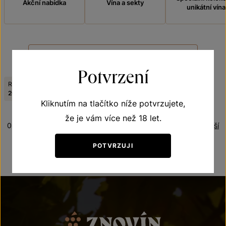
Akční nabídka
Vína a sekty
unikátní vína
FILTROVAT
Potvrzení
Ročník:
Viniční trať:
Zrušit filtry
2019
Kolby - Strossberg
Kliknutím na tlačítko níže potvrzujete,
že je vám více než 18 let.
0 produktů
Řazení:
Nejnovější
POTVRZUJI