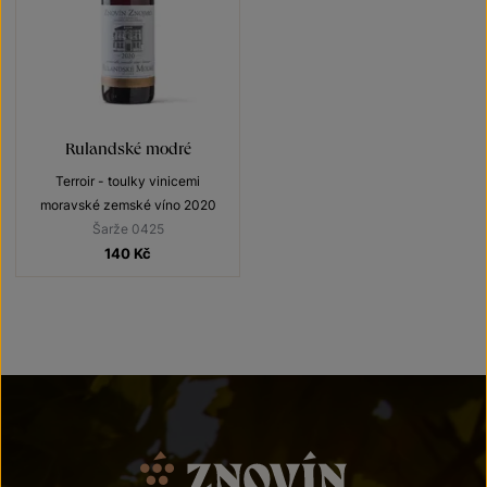
Rulandské modré
Terroir - toulky vinicemi
moravské zemské víno 2020
Šarže 0425
140
Kč