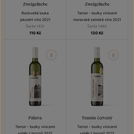
Zweigeltrebe
Zweigeltrebe
Rozkvetlá louka
Terroir - toulky vinicemi
jakostní víno 2021
moravské zemské víno 2021
Šarže 1421
Šarže 1463
110
Kč
130
Kč
Pálava
Tramín červený
Terroir - toulky vinicemi
Terroir - toulky vinicemi
výběr z hroznů 2021
výběr z hroznů 2021