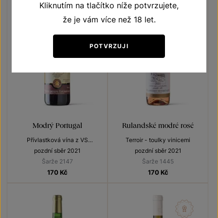
Kliknutím na tlačítko níže potvrzujete,
že je vám více než 18 let.
POTVRZUJI
Modrý Portugal
Rulandské modré rosé
Přívlastková vína z VS
Terroir - toulky vinicemi
Lechovice
pozdní sběr 2021
pozdní sběr 2021
Šarže 2147
Šarže 1445
170
Kč
170
Kč