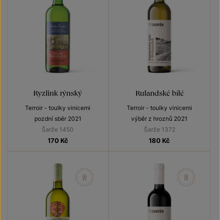
Ryzlink rýnský
Rulandské bílé
Terroir - toulky vinicemi
Terroir - toulky vinicemi
pozdní sběr 2021
výběr z hroznů 2021
Šarže 1450
Šarže 1372
170
Kč
180
Kč