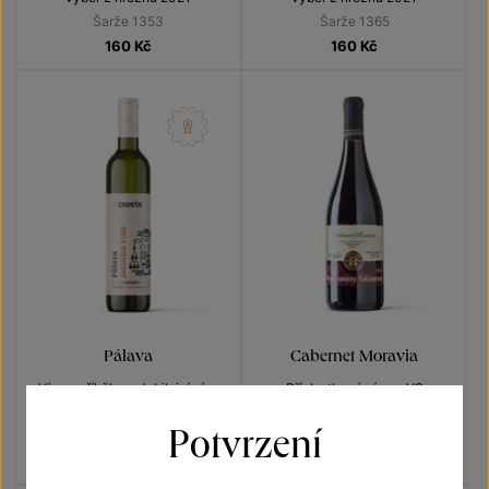
Šarže 1353
Šarže 1365
160
Kč
160
Kč
Pálava
Cabernet Moravia
Vína s příběhem Jubilejní vína
Přívlastková vína z VS
Lechovice
výběr z hroznů 2021
pozdní sběr 2021
Potvrzení
Šarže 1352
Šarže 2148
160
Kč
170
Kč