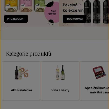
Pekelná
kolekce vín
Nově
PROZKOUMAT
PROZKOUMAT
v prodeji
Kategorie produktů
Speciální kolek
Akční nabídka
Vína a sekty
unikátní vína