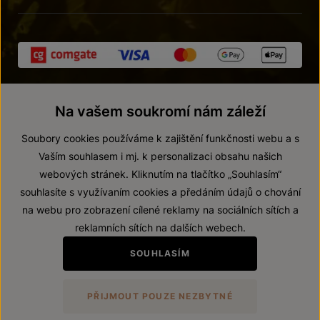
Na vašem soukromí nám záleží
Soubory cookies používáme k zajištění funkčnosti webu a s
Vaším souhlasem i mj. k personalizaci obsahu našich
webových stránek. Kliknutím na tlačítko „Souhlasím“
© 2026 ZNOVÍN ZNOJMO, a. s.
souhlasíte s využívaním cookies a předáním údajů o chování
Vnitřní oznamovací systém (whistleblowing)
na webu pro zobrazení cílené reklamy na sociálních sítích a
Prohlášení o přístupnosti
reklamních sítích na dalších webech.
Upravit nastavení
SOUHLASÍM
Zákaz prodeje alkoholických nápojů osobám mladším 18 let.
PŘIJMOUT POUZE NEZBYTNÉ
Vytvořil
webProgress