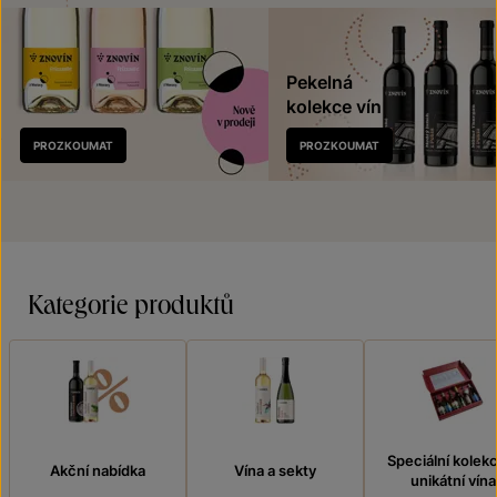
Pekelná
kolekce vín
Nově
PROZKOUMAT
PROZKOUMAT
v prodeji
Kategorie produktů
Speciální kolek
Akční nabídka
Vína a sekty
unikátní vína