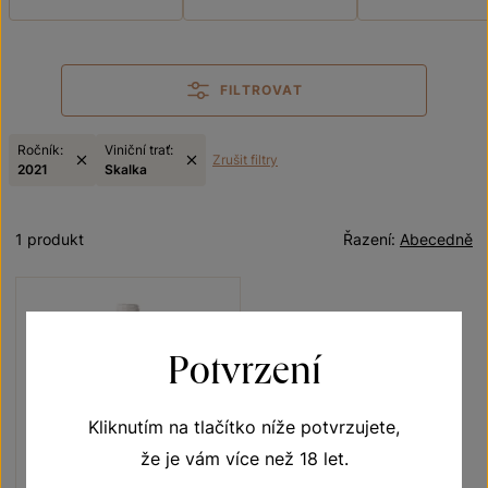
FILTROVAT
Ročník:
Viniční trať:
Zrušit filtry
2021
Skalka
1 produkt
Řazení:
Abecedně
Potvrzení
Kliknutím na tlačítko níže potvrzujete,
že je vám více než 18 let.