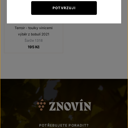
POTVRZUJI
Veltlínské zelené
Terroir - toulky vinicemi
výběr z bobulí 2021
Šarže 1318
195
Kč
POTŘEBUJETE PORADIT?