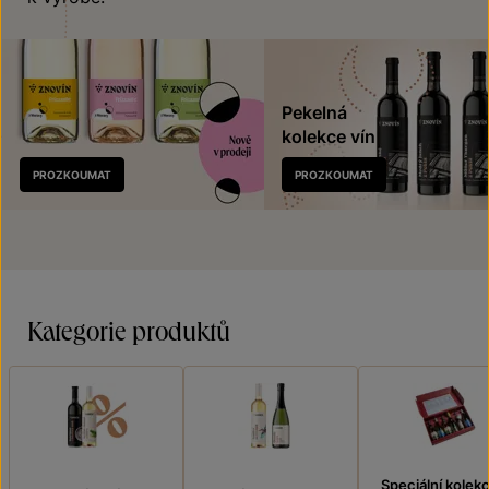
Pekelná
kolekce vín
Nově
PROZKOUMAT
PROZKOUMAT
v prodeji
Kategorie produktů
Speciální kolek