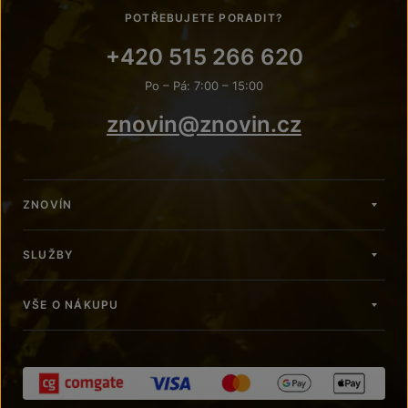
POTŘEBUJETE PORADIT?
+420 515 266 620
Po – Pá: 7:00 – 15:00
znovin@znovin.cz
ZNOVÍN
SLUŽBY
VŠE O NÁKUPU