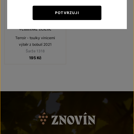
POTVRZUJI
Veltlínské zelené
Terroir - toulky vinicemi
výběr z bobulí 2021
Šarže 1318
195
Kč