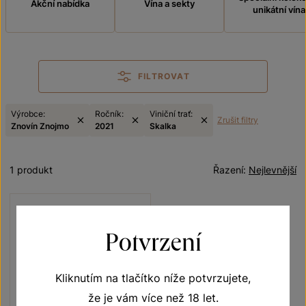
Akční nabídka
Vína a sekty
unikátní vína
FILTROVAT
Výrobce:
Ročník:
Viniční trať:
Zrušit filtry
Znovín Znojmo
2021
Skalka
1 produkt
Řazení:
Nejlevnější
Potvrzení
Kliknutím na tlačítko níže potvrzujete,
že je vám více než 18 let.