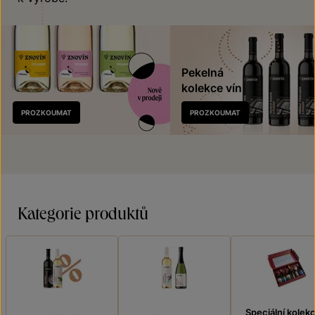
Pekelná
kolekce vín
Nově
PROZKOUMAT
PROZKOUMAT
v prodeji
Kategorie produktů
Speciální kolek