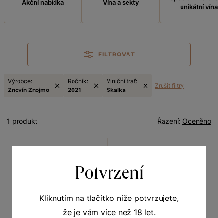
Akční nabídka
Vína a sekty
unikátní vína
FILTROVAT
Výrobce:
Ročník:
Viniční trať:
Zrušit filtry
Znovín Znojmo
2021
Skalka
1 produkt
Řazení:
Oceněno
Potvrzení
Kliknutím na tlačítko níže potvrzujete,
že je vám více než 18 let.