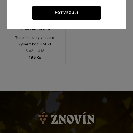
POTVRZUJI
Veltlínské zelené
Terroir - toulky vinicemi
výběr z bobulí 2021
Šarže 1318
195
Kč