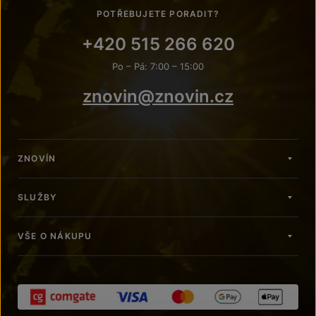
POTŘEBUJETE PORADIT?
+420 515 266 620
Po – Pá: 7:00 – 15:00
znovin@znovin.cz
ZNOVÍN
SLUŽBY
VŠE O NÁKUPU