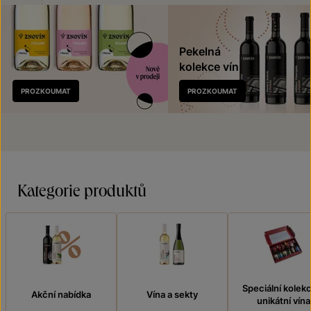
Pekelná
kolekce vín
Nově
PROZKOUMAT
PROZKOUMAT
v prodeji
Kategorie produktů
Speciální kolek
Akční nabídka
Vína a sekty
unikátní vína