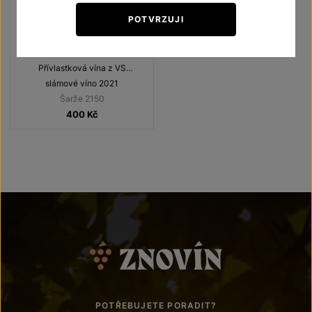
POTVRZUJI
Cabernet Sauvignon
Přívlastková vína z VS
Lechovice
slámové víno 2021
Šarže 2150
400
Kč
POTŘEBUJETE PORADIT?