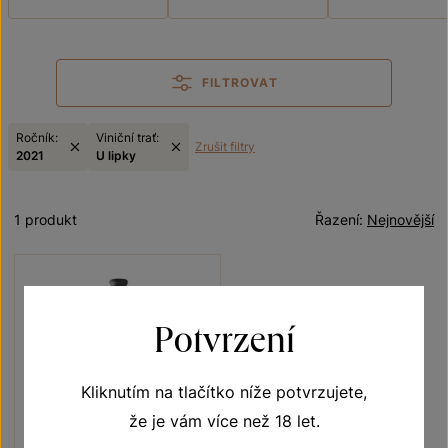
FILTROVAT
Ročník:
Viniční trať:
Zrušit filtry
2021
U lipky
1 produkt
Řazení:
Nejnovější
Potvrzení
Kliknutím na tlačítko níže potvrzujete,
že je vám více než 18 let.