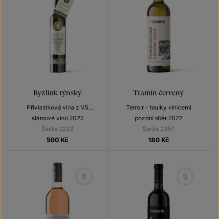
Ryzlink rýnský
Tramín červený
Přívlastková vína z VS
Terroir - toulky vinicemi
Lechovice
slámové víno 2022
pozdní sběr 2022
Šarže 2232
Šarže 2357
500
Kč
180
Kč