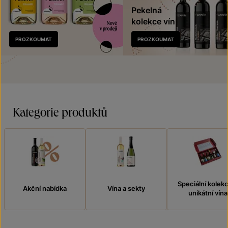
Pekelná
kolekce vín
Nově
PROZKOUMAT
PROZKOUMAT
v prodeji
Kategorie produktů
Speciální kolek
Akční nabídka
Vína a sekty
unikátní vína