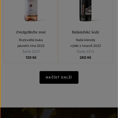
Zweigeltrebe rosé
Rulandské šedé
Rozkvetlá louka
Naše klenoty
jakostní víno 2022
výběr z hroznů 2022
Šarže 2337
Šarže 2372
120
Kč
280
Kč
NAČÍST DALŠÍ