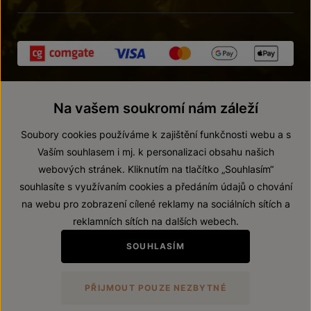
Na vašem soukromí nám záleží
Soubory cookies používáme k zajištění funkčnosti webu a s
Vaším souhlasem i mj. k personalizaci obsahu našich
webových stránek. Kliknutím na tlačítko „Souhlasím“
© 2026 ZNOVÍN ZNOJMO, a. s.
souhlasíte s využívaním cookies a předáním údajů o chování
Vnitřní oznamovací systém (whistleblowing)
na webu pro zobrazení cílené reklamy na sociálních sítích a
Prohlášení o přístupnosti
reklamních sítích na dalších webech.
Upravit nastavení
SOUHLASÍM
Zákaz prodeje alkoholických nápojů osobám mladším 18 let.
PŘIJMOUT POUZE NEZBYTNÉ
Vytvořil
webProgress