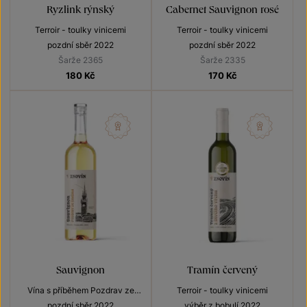
Ryzlink rýnský
Cabernet Sauvignon rosé
Terroir - toulky vinicemi
Terroir - toulky vinicemi
pozdní sběr 2022
pozdní sběr 2022
Šarže 2365
Šarže 2335
180
Kč
170
Kč
Sauvignon
Tramín červený
Vína s příběhem Pozdrav ze
Terroir - toulky vinicemi
Znojma
pozdní sběr 2022
výběr z bobulí 2022