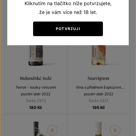
Kliknutím na tlačítko níže potvrzujete,
že je vám více než 18 let.
POTVRZUJI
Rulandské šedé
Sauvignon
Terroir - toulky vinicemi
Vína s příběhem Explozivní
Sauvignony
pozdní sběr 2022
pozdní sběr 2022
Šarže 2373
Šarže 2327
180
Kč
195
Kč