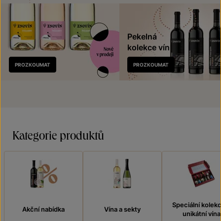
Pekelná
kolekce vín
Nově
PROZKOUMAT
PROZKOUMAT
v prodeji
Kategorie produktů
Speciální kolek
Akční nabídka
Vína a sekty
unikátní vína