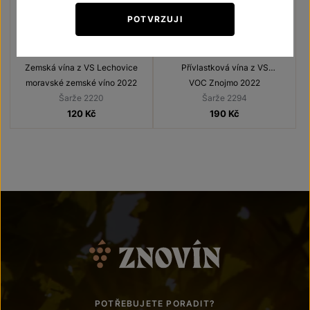
POTVRZUJI
Veltlínské zelené
Veltlínské zelené
Zemská vína z VS Lechovice
Přívlastková vína z VS
Lechovice
moravské zemské víno 2022
VOC Znojmo 2022
Šarže 2220
Šarže 2294
120
Kč
190
Kč
POTŘEBUJETE PORADIT?