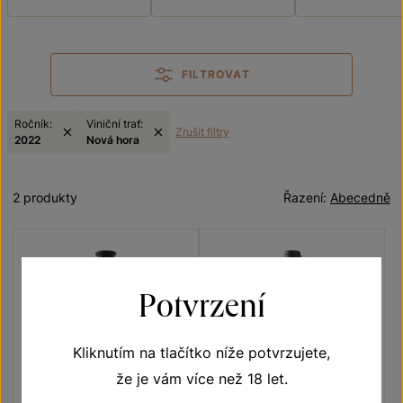
FILTROVAT
Ročník:
Viniční trať:
Zrušit filtry
2022
Nová hora
2 produkty
Řazení:
Abecedně
Potvrzení
Kliknutím na tlačítko níže potvrzujete,
že je vám více než 18 let.