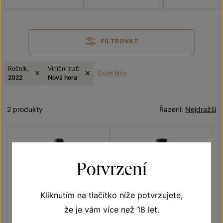
FILTROVAT
Ročník:
Viniční trať:
Zrušit filtry
2022
Nová hora
2 produkty
Řazení:
Nejdražší
Potvrzení
Kliknutím na tlačítko níže potvrzujete,
že je vám více než 18 let.