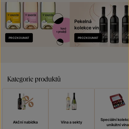
Pekelná
kolekce vín
Nově
PROZKOUMAT
PROZKOUMAT
v prodeji
Kategorie produktů
Speciální kolek
Akční nabídka
Vína a sekty
unikátní vína