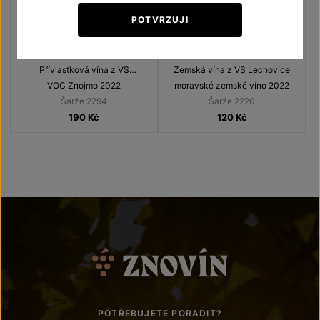
POTVRZUJI
Veltlínské zelené
Veltlínské zelené
Přívlastková vína z VS
Zemská vína z VS Lechovice
Lechovice
VOC Znojmo 2022
moravské zemské víno 2022
Šarže 2294
Šarže 2220
190
Kč
120
Kč
POTŘEBUJETE PORADIT?