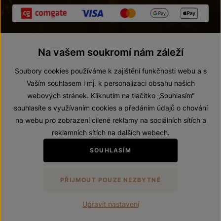
Na vašem soukromí nám záleží
Soubory cookies používáme k zajištění funkčnosti webu a s
Vaším souhlasem i mj. k personalizaci obsahu našich
webových stránek. Kliknutím na tlačítko „Souhlasím“
© 2026 ZNOVÍN ZNOJMO, a. s.
souhlasíte s využívaním cookies a předáním údajů o chování
Vnitřní oznamovací systém (whistleblowing)
na webu pro zobrazení cílené reklamy na sociálních sítích a
Prohlášení o přístupnosti
reklamních sítích na dalších webech.
Upravit nastavení
SOUHLASÍM
Zákaz prodeje alkoholických nápojů osobám mladším 18 let.
PŘIJMOUT POUZE NEZBYTNÉ
Vytvořil
webProgress
Upravit nastavení