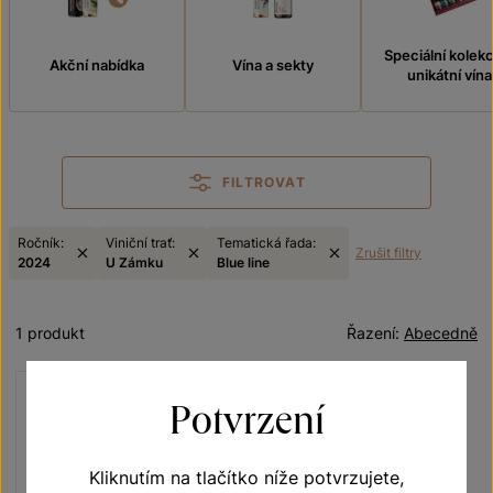
Speciální kolek
Akční nabídka
Vína a sekty
unikátní vína
FILTROVAT
Ročník:
Viniční trať:
Tematická řada:
Zrušit filtry
2024
U Zámku
Blue line
1 produkt
Řazení:
Abecedně
Potvrzení
Kliknutím na tlačítko níže potvrzujete,