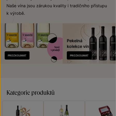
Naše vína jsou zárukou kvality i tradičního přístupu
k výrobě.
Pekelná
kolekce vín
Nově
PROZKOUMAT
PROZKOUMAT
v prodeji
Kategorie produktů