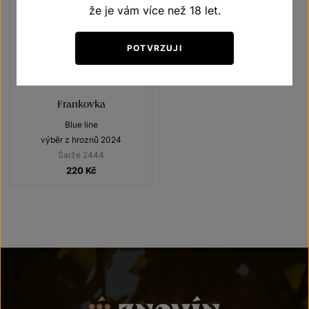
že je vám více než 18 let.
POTVRZUJI
Frankovka
Blue line
výběr z hroznů 2024
Šarže 2444
220
Kč