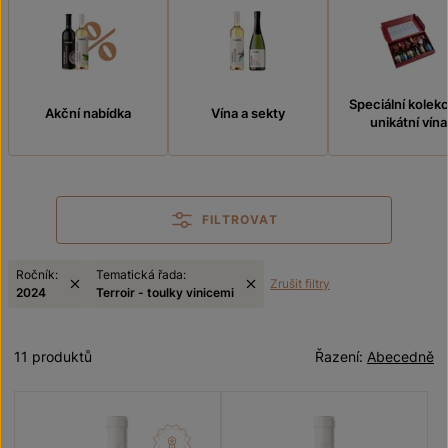
Speciální kolek
Akční nabídka
Vína a sekty
unikátní vína
FILTROVAT
Ročník:
Tematická řada:
Zrušit filtry
2024
Terroir - toulky vinicemi
11 produktů
Řazení:
Abecedně