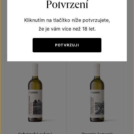
Potvrzení
Kliknutím na tlačítko níže potvrzujete,
Sauvignon
Sauvignon
že je vám více než 18 let.
Terroir - toulky vinicemi
Terroir - toulky vinicemi
VOC Znojmo 2024
pozdní sběr 2024
Šarže 4323
Šarže 4324
POTVRZUJI
190
Kč
180
Kč
Sylvánské zelené
Tramín červený