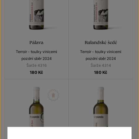
Pálava
Rulandské šedé
Terroir - toulky vinicemi
Terroir - toulky vinicemi
pozdní sběr 2024
pozdní sběr 2024
Šarže 4316
Šarže 4314
180
Kč
180
Kč