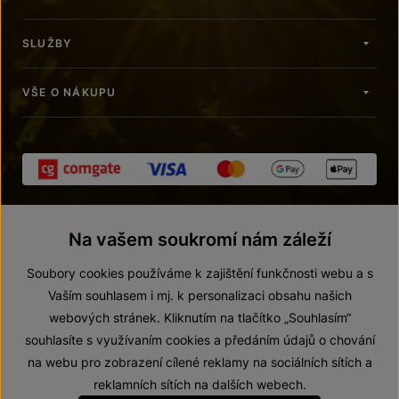
SLUŽBY
VŠE O NÁKUPU
Na vašem soukromí nám záleží
Soubory cookies používáme k zajištění funkčnosti webu a s
Vaším souhlasem i mj. k personalizaci obsahu našich
webových stránek. Kliknutím na tlačítko „Souhlasím“
© 2026 ZNOVÍN ZNOJMO, a. s.
souhlasíte s využívaním cookies a předáním údajů o chování
Vnitřní oznamovací systém (whistleblowing)
na webu pro zobrazení cílené reklamy na sociálních sítích a
Prohlášení o přístupnosti
reklamních sítích na dalších webech.