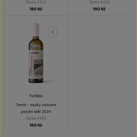
Šarže 4313
Šarže 4322
180
Kč
190
Kč
Veritas
Terroir - toulky vinicemi
pozdní sběr 2024
Šarže 4335
180
Kč