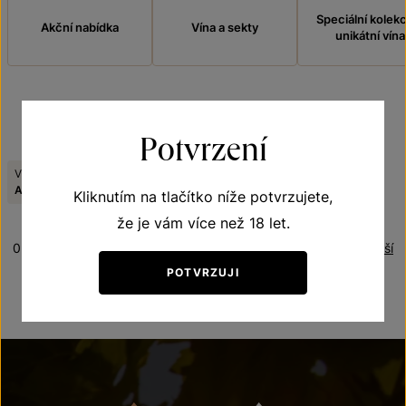
Speciální kolek
Akční nabídka
Vína a sekty
unikátní vína
FILTROVAT
Potvrzení
Viniční trať:
Tematická řada:
Zrušit filtry
Achtele
Frizzante
Kliknutím na tlačítko níže potvrzujete,
že je vám více než 18 let.
0 produktů
Řazení:
Nejdražší
POTVRZUJI