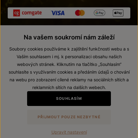
Na vašem soukromí nám záleží
Soubory cookies používáme k zajištění funkčnosti webu a s
Vaším souhlasem i mj. k personalizaci obsahu našich
webových stránek. Kliknutím na tlačítko „Souhlasím“
© 2026 ZNOVÍN ZNOJMO, a. s.
souhlasíte s využívaním cookies a předáním údajů o chování
Vnitřní oznamovací systém (whistleblowing)
na webu pro zobrazení cílené reklamy na sociálních sítích a
Prohlášení o přístupnosti
reklamních sítích na dalších webech.
Upravit nastavení
SOUHLASÍM
Zákaz prodeje alkoholických nápojů osobám mladším 18 let.
PŘIJMOUT POUZE NEZBYTNÉ
Vytvořil
webProgress
Upravit nastavení