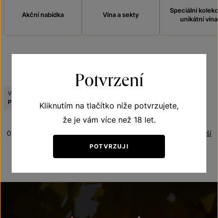
Speciální kolek
Akční nabídka
Vína a sekty
unikátní vína
FILTROVAT
Potvrzení
Viniční trať:
Tematická řada:
Zrušit filtry
Punty
Frizzante
Kliknutím na tlačítko níže potvrzujete,
že je vám více než 18 let.
0 produktů
Řazení:
Nejlevnější
POTVRZUJI