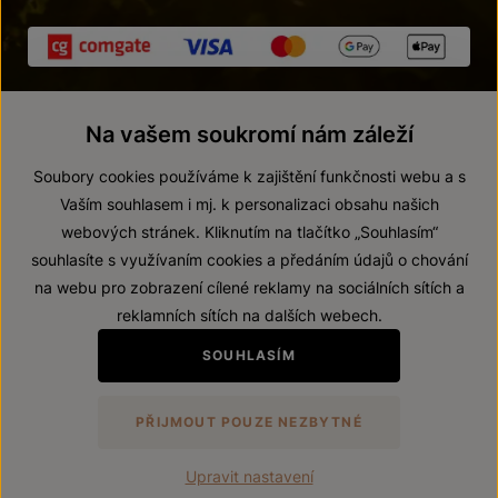
Na vašem soukromí nám záleží
Soubory cookies používáme k zajištění funkčnosti webu a s
Vaším souhlasem i mj. k personalizaci obsahu našich
webových stránek. Kliknutím na tlačítko „Souhlasím“
© 2026 ZNOVÍN ZNOJMO, a. s.
souhlasíte s využívaním cookies a předáním údajů o chování
Vnitřní oznamovací systém (whistleblowing)
na webu pro zobrazení cílené reklamy na sociálních sítích a
Prohlášení o přístupnosti
reklamních sítích na dalších webech.
Upravit nastavení
SOUHLASÍM
Zákaz prodeje alkoholických nápojů osobám mladším 18 let.
PŘIJMOUT POUZE NEZBYTNÉ
Vytvořil
webProgress
Upravit nastavení