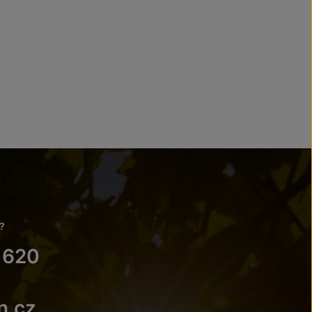
?
 620
n.cz