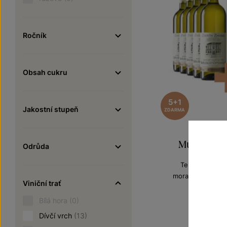
Ročník
Obsah cukru
5+1
Jakostní stupeň
ZDARMA
Muškát Otto
Odrůda
Terroir - toulk
moravské zemské
Viniční trať
Šarže 0
60
720 Kč
Bílá hora
(0)
Dívčí vrch
(13)