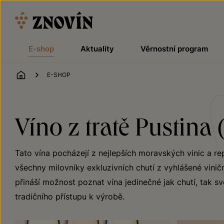
Přeskočit na obsah
E-shop
Aktuality
Věrnostní program
ÚVOD
E-SHOP
Víno z tratě Pustina 
Tato vína pocházejí z nejlepších moravských vinic a re
všechny milovníky exkluzivních chutí z vyhlášené viničn
přináší možnost poznat vína jedinečné jak chutí, tak sv
tradičního přístupu k výrobě.