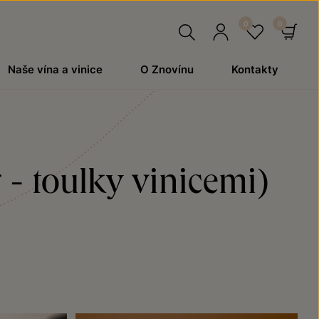
Hledat
Přihlásit
Oblíben
Ko
Naše vína a vinice
O Znovínu
Kontakty
se
r - toulky vinicemi)