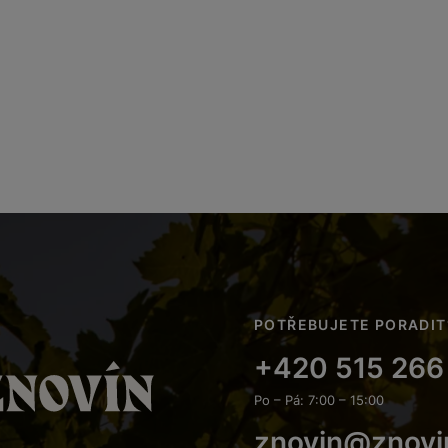
POTŘEBUJETE PORADIT
+420 515 266
Po – Pá: 7:00 – 15:00
znovin@znovi