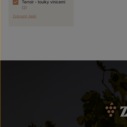
Terroir - toulky vinicemi
(2)
Zobrazit další