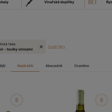
obaly
Vinařské doplňky
Ryc
ická řada:
Zrušit filtry
ir - toulky vinicemi
ější
Nejdražší
Abecedně
Oceněno