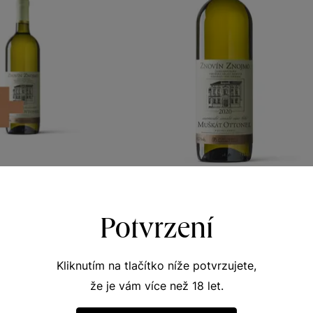
nel 5+1
Muškát Ottonel
Potvrzení
y vinicemi
Terroir - toulky vinicemi
 víno 2020
moravské zemské víno 2020
380
Šarže 0380
Kliknutím na tlačítko níže potvrzujete,
0
120
Kč
Kč
že je vám více než 18 let.