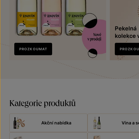
Pekelná
kolekce 
Nově
PROZKOUMAT
PROZKO
v prodeji
Kategorie produktů
Akční nabídka
Vína a s