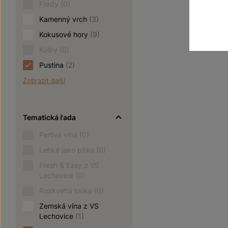
Frédy
(0)
Kamenný vrch
(3)
Kokusové hory
(9)
Kolby
(0)
Pustina
(2)
Zobrazit další
Tematická řada
Perlivá vína
(0)
Lehké jako pírko
(0)
Fresh & Easy z VS
Lechovice
(0)
Rozkvetlá louka
(0)
Zemská vína z VS
Lechovice
(1)