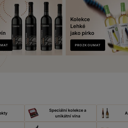
Kolekce
Lehké
vín
jako pírko
UMAT
PROZKOUMAT
Speciální kolekce a
ekty
A
unikátní vína