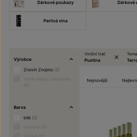
Dárkové poukazy
Dárkové 
Perlivá vína
Viniční trať:
Temat
Výrobce
Pustina
Terro
Znovín Znojmo
(2)
Vinné sklepy Lechovice
Nejnovější
Nejlevn
(0)
Barva
bílé
(2)
červené
(0)
růžové
(0)