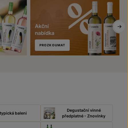
Akční
nabídka
PROZKOUMAT
Degustační vinné
typická baleni
předplatné - Znovínky