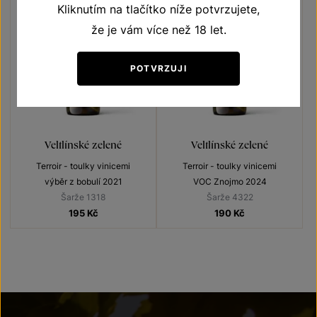
Kliknutím na tlačítko níže potvrzujete,
že je vám více než 18 let.
POTVRZUJI
Veltlínské zelené
Veltlínské zelené
Terroir - toulky vinicemi
Terroir - toulky vinicemi
výběr z bobulí 2021
VOC Znojmo 2024
Šarže 1318
Šarže 4322
195
Kč
190
Kč