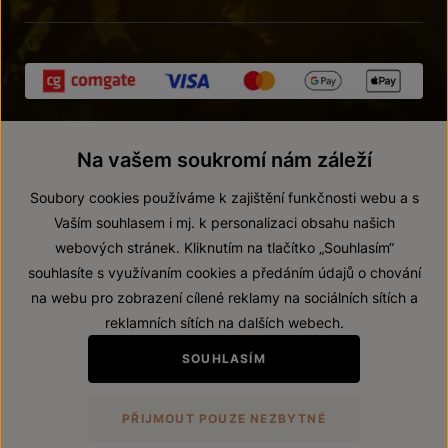
Na vašem soukromí nám záleží
Soubory cookies používáme k zajištění funkčnosti webu a s
Vaším souhlasem i mj. k personalizaci obsahu našich
webových stránek. Kliknutím na tlačítko „Souhlasím“
© 2026 ZNOVÍN ZNOJMO, a. s.
souhlasíte s využívaním cookies a předáním údajů o chování
Vnitřní oznamovací systém (whistleblowing)
na webu pro zobrazení cílené reklamy na sociálních sítích a
Prohlášení o přístupnosti
reklamních sítích na dalších webech.
Upravit nastavení
SOUHLASÍM
Zákaz prodeje alkoholických nápojů osobám mladším 18 let.
PŘIJMOUT POUZE NEZBYTNÉ
Vytvořil
webProgress