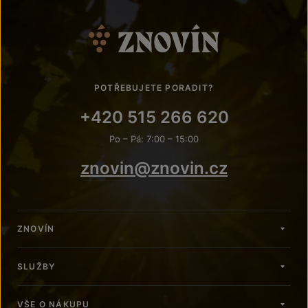
POTŘEBUJETE PORADIT?
+420 515 266 620
Po – Pá: 7:00 – 15:00
znovin@znovin.cz
ZNOVÍN
SLUŽBY
VŠE O NÁKUPU