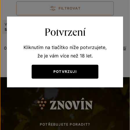
FILTROVAT
Viniční trať:
Zrušit filtry
Potvrzení
Skalky
Kliknutím na tlačítko níže potvrzujete,
0 produktů
Řazení:
Nejlevnější
že je vám více než 18 let.
POTVRZUJI
POTŘEBUJETE PORADIT?