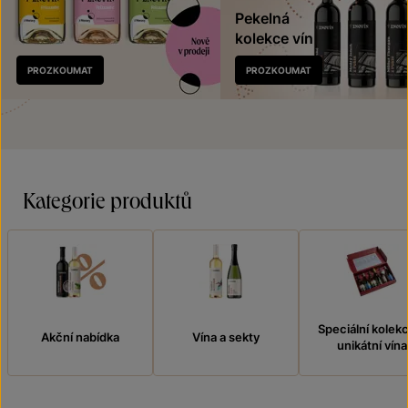
Pekelná
kolekce vín
Nově
PROZKOUMAT
PROZKOUMAT
v prodeji
Kategorie produktů
Speciální kolek
Akční nabídka
Vína a sekty
unikátní vína