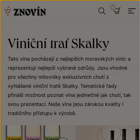
Přeskočit na obsah
Hledat
Košík
Viniční trať Skalky
Tato vína pocházejí z nejlepších moravských vinic a
reprezentují nejlepší vybrané odrůdy. Jsou vhodné
pro všechny milovníky exkluzivních chutí z
vyhlášené viniční tratě Skalky. Tematické řady
přináší možnost poznat vína jedinečné jak chutí, tak
svou prezentací. Naše vína jsou zárukou kvality i
tradičního přístupu k výrobě.