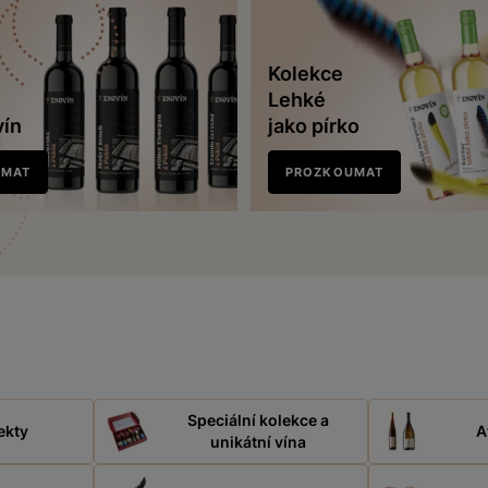
Kolekce
Lehké
vín
jako pírko
UMAT
PROZKOUMAT
Speciální kolekce a
ekty
A
unikátní vína