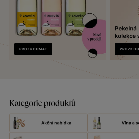
Pekelná
kolekce 
Nově
PROZKOUMAT
PROZKO
v prodeji
Kategorie produktů
Akční nabídka
Vína a s