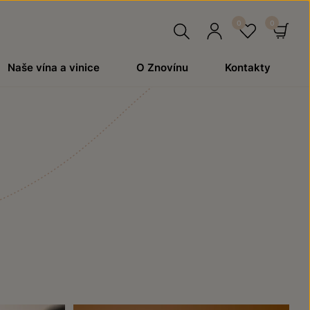
Hledat
Přihlásit
Oblíben
Ko
Naše vína a vinice
O Znovínu
Kontakty
se