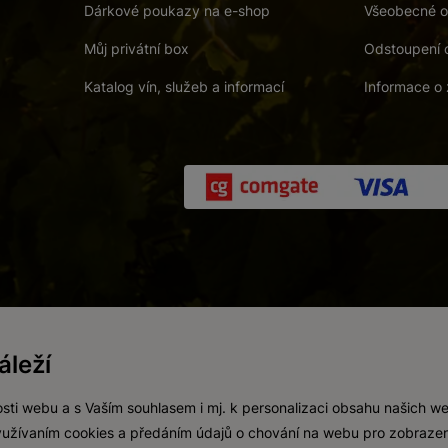
Dárkové poukazy na e-shop
Všeobecné o
Můj privátní box
Odstoupení 
Katalog vín, služeb a informací
Informace o 
 a. s.
/
Vnitřní oznamovací systém (whistleblowing)
/
Prohlášení o přís
leží
Zákaz prodeje alkoholických nápojů osobám mladším 18 let.
Vytvořil
webProgress
sti webu a s Vaším souhlasem i mj. k personalizaci obsahu našich w
 využívaním cookies a předáním údajů o chování na webu pro zobrazen