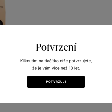
Potvrzení
Kliknutím na tlačítko níže potvrzujete,
že je vám více než 18 let.
 bílé
vní vína
POTVRZUJI
r 2001
75
Kč