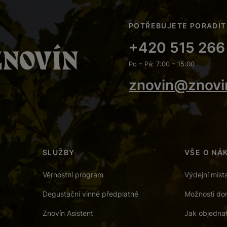
POTŘEBUJETE PORADIT
+420 515 266
Po – Pá: 7:00 – 15:00
znovin@znovi
SLUŽBY
VŠE O NÁ
Věrnostní program
Výdejní míst
Degustační vinné předplatné
Možnosti dor
Znovín Asistent
Jak objedna