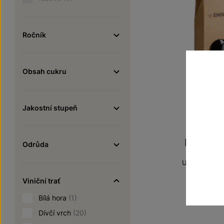
Ročník
Obsah cukru
Jakostní stupeň
Rulandské
Odrůda
Unikátní archi
pozdní sbě
Viniční trať
Šarže 
700
Bílá hora
(1)
Dívčí vrch
(20)