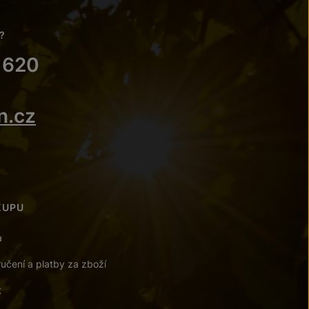
?
 620
n.cz
KUPU
a
učení a platby za zboží
t