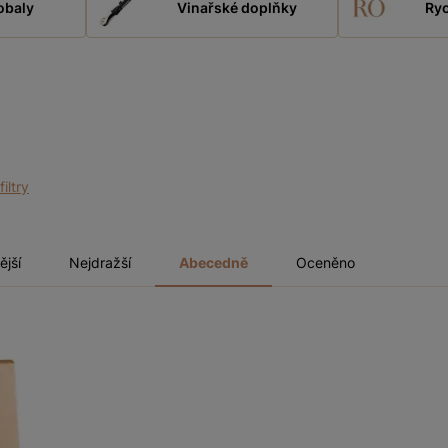
obaly
Vinařské doplňky
Ryc
filtry
ější
Nejdražší
Abecedně
Oceněno