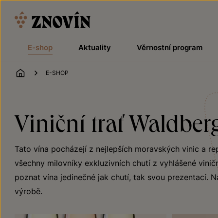
Přeskočit na obsah
E-shop
Aktuality
Věrnostní program
ÚVOD
E-SHOP
Viniční trať Waldber
Tato vína pocházejí z nejlepších moravských vinic a re
všechny milovníky exkluzivních chutí z vyhlášené vinič
poznat vína jedinečné jak chutí, tak svou prezentací. Na
výrobě.