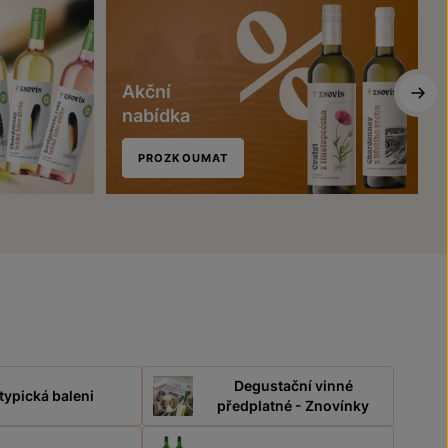
Akční
nabídka
PROZKOUMAT
Degustační vinné
typická baleni
předplatné - Znovínky