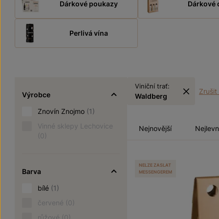
Dárkové poukazy
Dárkové 
Perlivá vína
Viniční trať:
Zrušit 
Výrobce
Waldberg
Znovín Znojmo
(1)
Vinné sklepy Lechovice
Nejnovější
Nejlevn
(0)
NELZE ZASLAT
Barva
MESSENGEREM
bílé
(1)
červené
(0)
růžové
(0)