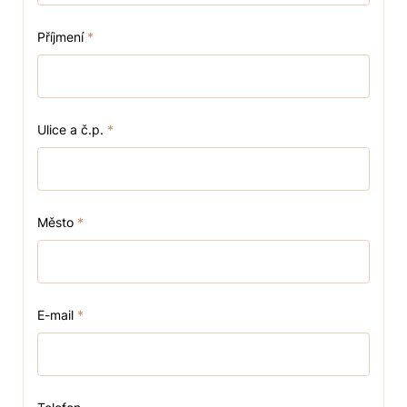
Příjmení
*
Ulice a č.p.
*
Město
*
E-mail
*