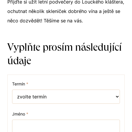
Přijďte si užít letní podvečery do Louckého kláštera,
ochutnat několik skleniček dobrého vína a ještě se
něco dozvědět! Těšíme se na vás.
Vyplňte prosím následující
údaje
Termín
*
Jméno
*