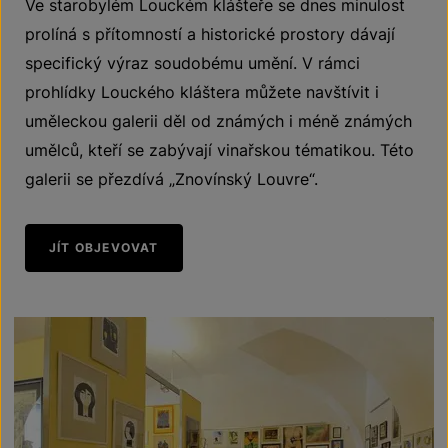
Ve starobylém Louckém klášteře se dnes minulost
prolíná s přítomností a historické prostory dávají
specifický výraz soudobému umění.
V rámci
prohlídky Louckého kláštera můžete navštívit i
uměleckou galerii děl od známých i méně známých
umělců, kteří se zabývají vinařskou tématikou.
Této
galerii se přezdívá „Znovínský Louvre“.
JÍT OBJEVOVAT