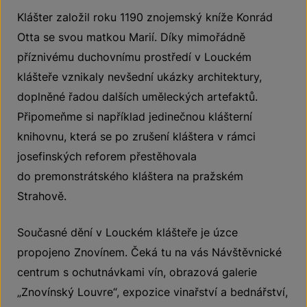
Klášter založil roku 1190 znojemský kníže Konrád
Otta se svou matkou Marií. Díky mimořádně
příznivému duchovnímu prostředí v Louckém
klášteře vznikaly nevšední ukázky architektury,
doplněné řadou dalších uměleckých artefaktů.
Připomeňme si například jedinečnou klášterní
knihovnu, která se po zrušení kláštera v rámci
josefinských reforem přestěhovala
do premonstrátského kláštera na pražském
Strahově.
Současné dění v Louckém klášteře je úzce
propojeno Znovínem. Čeká tu na vás Návštěvnické
centrum s ochutnávkami vín, obrazová galerie
„Znovínský Louvre“, expozice vinařství a bednářství,