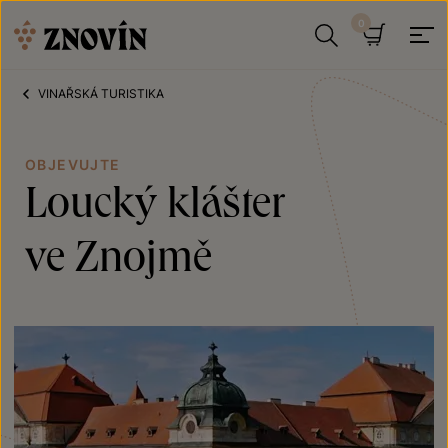
Přeskočit na obsah
Hledat
Košík
VINAŘSKÁ TURISTIKA
OBJEVUJTE
Loucký klášter
ve Znojmě