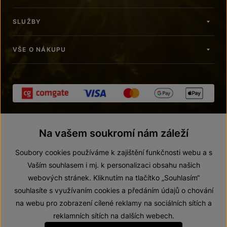
SLUŽBY
VŠE O NÁKUPU
Na vašem soukromí nám záleží
Soubory cookies používáme k zajištění funkčnosti webu a s
Vaším souhlasem i mj. k personalizaci obsahu našich
webových stránek. Kliknutím na tlačítko „Souhlasím“
© 2026 ZNOVÍN ZNOJMO, a. s.
souhlasíte s využívaním cookies a předáním údajů o chování
Vnitřní oznamovací systém (whistleblowing)
na webu pro zobrazení cílené reklamy na sociálních sítích a
Prohlášení o přístupnosti
reklamních sítích na dalších webech.
Upravit nastavení