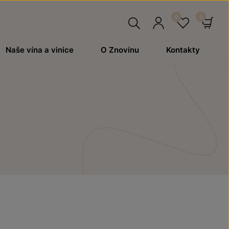
Hledat
Přihlásit
Oblíben
Ko
Naše vína a vinice
O Znovínu
Kontakty
se