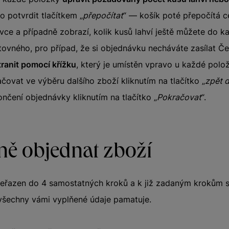
o potvrdit tlačítkem „
přepočítat
“ — košík poté přepočítá 
ce a případně zobrazí, kolik kusů lahví ještě můžete do kar
štovného, pro případ, že si objednávku necháváte zasílat Č
ranit pomocí křížku
, který je umístěn vpravo u každé polo
ovat ve výběru dalšího zboží kliknutím na tlačítko „
zpět 
nčení objednávky kliknutím na tlačítko „
Pokračovat
“.
ně objednat zboží
seřazen do 4 samostatných kroků a k již zadaným krokům 
ž všechny vámi vyplňené údaje pamatuje.