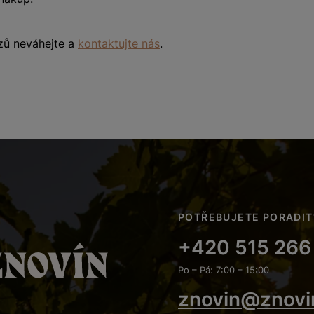
zů neváhejte a
kontaktujte nás
.
POTŘEBUJETE PORADIT
+420 515 266
Po – Pá: 7:00 – 15:00
znovin@znovi