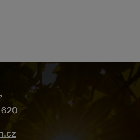
?
 620
n.cz