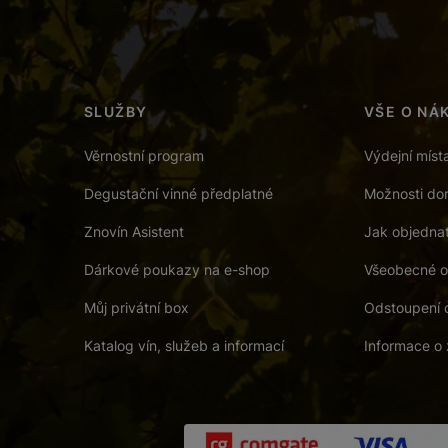
SLUŽBY
VŠE O NÁ
Věrnostní program
Výdejní míst
Degustační vinné předplatné
Možnosti dor
Znovín Asistent
Jak objedna
Dárkové poukazy na e-shop
Všeobecné o
Můj privátní box
Odstoupení 
Katalog vín, služeb a informací
Informace o 