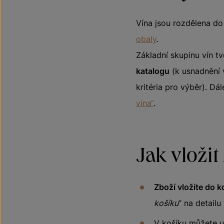
Vína jsou rozdělena d
obaly
.
Základní skupinu vín tvo
katalogu
(k usnadnění 
kritéria pro výběr). D
vína“
.
Jak vložit
Zboží vložíte do k
košíku
“ na detailu 
V košíku můžete 