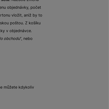
cenu objednávky, počet
tonu vložit, aniž by to
eskou poštou. Z košíku
žky v objednávce.
do obchodu
“, nebo
se můžete kdykoliv