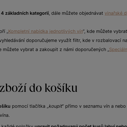
o
4 základních kategorií
, dále můžete objednávat
vinařské 
ří „
Kompletní nabídka jednotlivých vín
“, kde můžete vybra
vyhledávání doporučujeme využít filtr, kde v rozbalovací n
ále můžete vybrat a zakoupit z námi doporučených „
Speciáln
 zboží do košíku
ošíku
pomocí tlačítka „
koupit
“ přímo v seznamu vín a nebo t
vína.
u každé položky
upravit požadovaný počet kusů lahví nebo