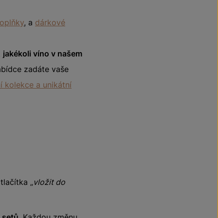
doplňky
, a
dárkové
t
jakékoli víno v našem
abídce zadáte vaše
í kolekce a unikátní
lačítka „
vložit do
 setů
. Každou změnu