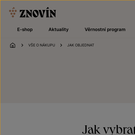
Přeskočit na obsah
E-shop
Aktuality
Věrnostní program
ÚVOD
VŠE O NÁKUPU
JAK OBJEDNAT
Jak vybra