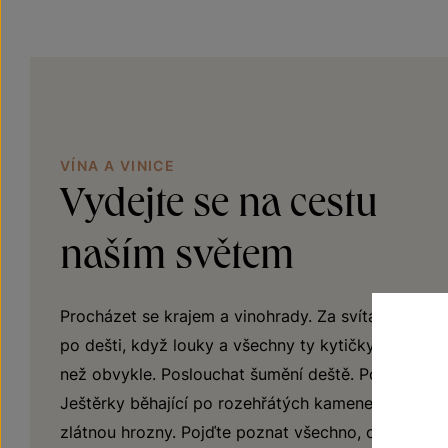
VÍNA A VINICE
Vydejte se na cestu
naším světem
Procházet se krajem a vinohrady. Za svítání, za so
po dešti, když louky a všechny ty kytičky mezi řád
než obvykle. Poslouchat šumění deště. Pozorovat p
Ještěrky běhající po rozehřátých kamenech. A vidět
zlátnou hrozny. Pojďte poznat všechno, co dobré v