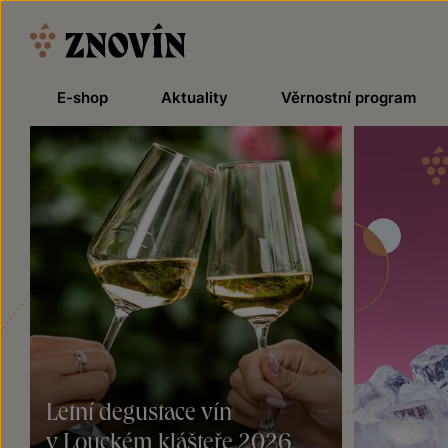
Přeskočit na obsah
E-shop
Aktuality
Věrnostní program
Letní degustace vín
v Louckém klášteře 2026