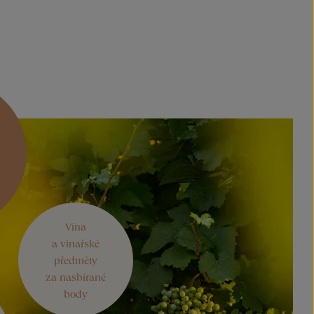
Vína
a vinařské
předměty
za nasbírané
body