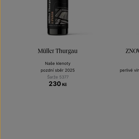
Müller Thurgau
ZNOV
Naše klenoty
pozdní sběr 2025
perlivé v
Šarže 5377
230
Kč