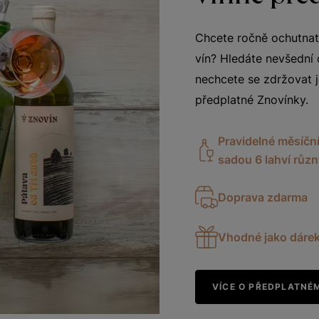
Chcete ročně ochutnat
vín? Hledáte nevšední 
nechcete se zdržovat j
předplatné Znovínky.
Pravidelné měsíční
sadou 6 lahví růz
Doprava zdarma
Vhodné jako dáre
VÍCE O PŘEDPLATNÉ