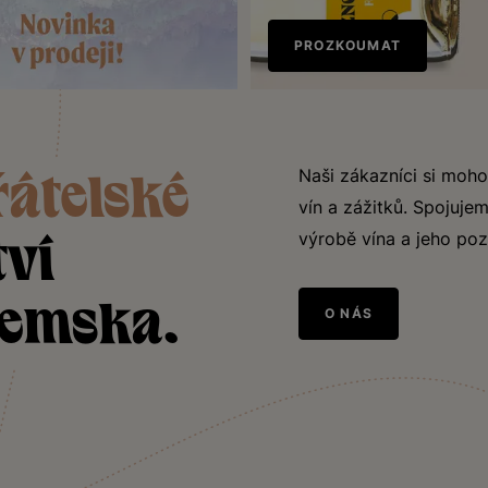
Nově
PROZKOUMAT
v prodeji
ka
Naši zákazníci si moho
řátelské
vín a zážitků. Spojujem
výrobě vína a jeho poz
tví
jemska.
O NÁS