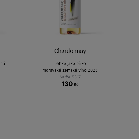
Chardonnay
ená
Lehké jako pírko
moravské zemské víno 2025
Šarže 5317
130
Kč