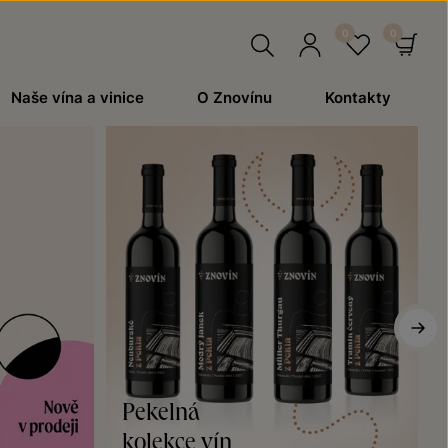
Hledat
Přihlásit
Oblíben
Ko
Naše vína a vinice
O Znovínu
Kontakty
se
Pekelná
kolekce vín