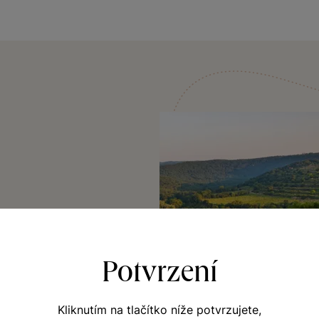
umraku nebo chvíli
ky vonní ještě víc
Potvrzení
ohyb za listy.
, jak krásně
íno doprovází.
Kliknutím na tlačítko níže potvrzujete,