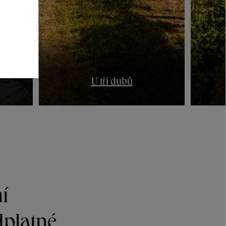
U tří dubů
í
dplatné