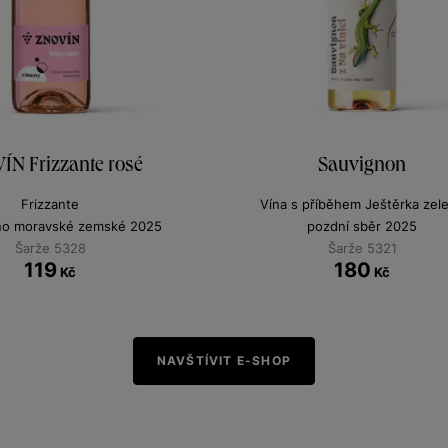
ÍN Frizzante rosé
Sauvignon
Frizzante
Vína s příběhem Ještěrka zel
íno moravské zemské 2025
pozdní sběr 2025
Šarže 5328
Šarže 5321
119
180
Kč
Kč
NAVŠTÍVIT E-SHOP