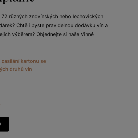
 72 různých znovínských nebo lechovických
dárek? Chtěli byste pravidelnou dodávku vín a
ejich výběrem? Objednejte si naše Vinné
 zasílání kartonu se
ných druhů vín
k
M