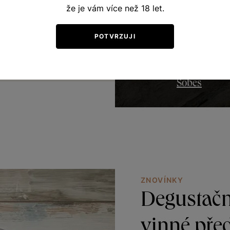
že je vám více než 18 let.
POTVRZUJI
Šobes
ZNOVÍNKY
Degustačn
vinné pře