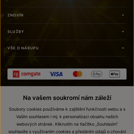
ZNOVÍN
SLUŽBY
VŠE O NÁKUPU
Na vašem soukromí nám záleží
Soubory cookies používáme k zajištění funkčnosti webu a s
Vaším souhlasem i mj. k personalizaci obsahu našich
webových stránek. Kliknutím na tlačítko „Souhlasím“
© 2026 ZNOVÍN ZNOJMO, a. s.
souhlasíte s využívaním cookies a předáním údajů o chování