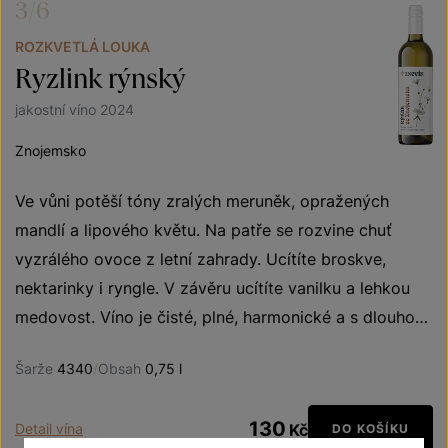
3/6
ROZKVETLÁ LOUKA
Ryzlink rýnský
jakostní víno 2024
Znojemsko
Ve vůni potěší tóny zralých meruněk, opražených
mandlí a lipového květu. Na patře se rozvine chuť
vyzrálého ovoce z letní zahrady. Ucítíte broskve,
nektarinky i ryngle. V závěru ucítíte vanilku a lehkou
medovost. Víno je čisté, plné, harmonické a s dlouhou
dochutí.
Šarže
4340
/
Obsah
0,75 l
130
Detail vína
Kč
DO KOŠÍKU