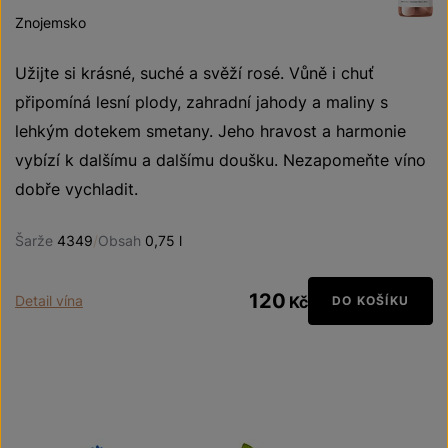
Znojemsko
Užijte si krásné, suché a svěží rosé. Vůně i chuť
připomíná lesní plody, zahradní jahody a maliny s
lehkým dotekem smetany. Jeho hravost a harmonie
vybízí k dalšímu a dalšímu doušku. Nezapomeňte víno
dobře vychladit.
Šarže
4349
/
Obsah
0,75 l
120
Detail vína
Kč
DO KOŠÍKU