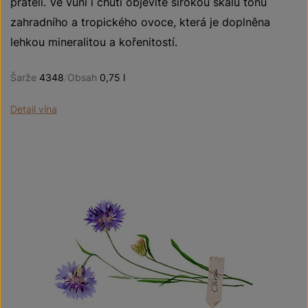
přáteli. Ve vůni i chuti objevíte širokou škálu tónů
zahradního a tropického ovoce, která je doplněna
lehkou mineralitou a kořenitostí.
Šarže
4348
/
Obsah
0,75 l
Detail vína