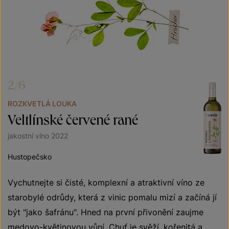
2/6
ROZKVETLÁ LOUKA
Veltlínské červené rané
jakostní víno 2022
Hustopečsko
Vychutnejte si čisté, komplexní a atraktivní víno ze
starobylé odrůdy, která z vinic pomalu mizí a začíná jí
být "jako šafránu". Hned na první přivonění zaujme
medovo-květinovou vůní. Chuť je svěží, kořenitá a