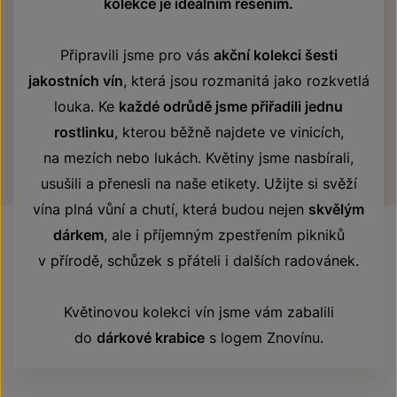
kolekce je ideálním řešením.
Připravili jsme pro vás
akční kolekci šesti
jakostních vín
, která jsou rozmanitá jako rozkvetlá
louka. Ke
každé odrůdě jsme přiřadili jednu
rostlinku
, kterou běžně najdete ve vinicích,
na mezích nebo lukách. Květiny jsme nasbírali,
usušili a přenesli na naše etikety. Užijte si svěží
vína plná vůní a chutí, která budou nejen
skvělým
dárkem
, ale i příjemným zpestřením pikniků
v přírodě, schůzek s přáteli i dalších radovánek.
Květinovou kolekci vín jsme vám zabalili
do
dárkové krabice
s logem Znovínu.