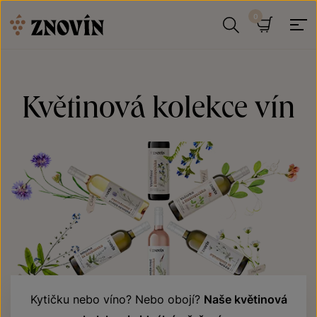
Přeskočit na obsah
Hledat
Košík
Květinová kolekce vín
Kytičku nebo víno? Nebo obojí?
Naše květinová