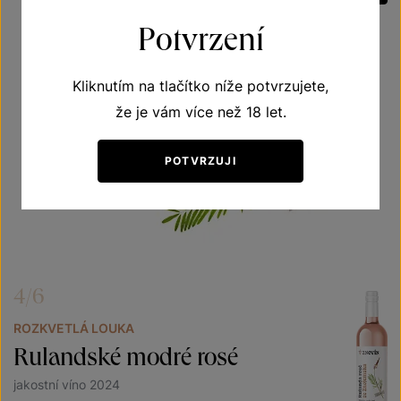
Potvrzení
Kliknutím na tlačítko níže potvrzujete,
že je vám více než 18 let.
POTVRZUJI
4/6
ROZKVETLÁ LOUKA
Rulandské modré rosé
jakostní víno 2024