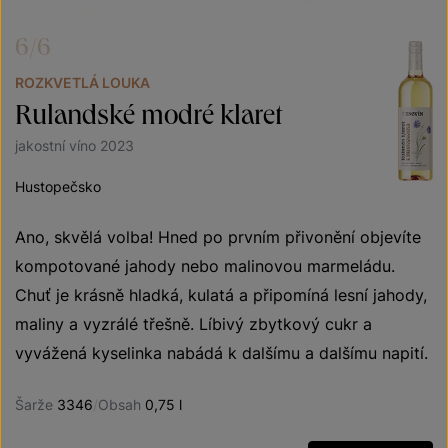
6/6
ROZKVETLÁ LOUKA
Rulandské modré klaret
jakostní víno 2023
Hustopečsko
Ano, skvělá volba! Hned po prvním přivonění objevíte
kompotované jahody nebo malinovou marmeládu.
Chuť je krásně hladká, kulatá a připomíná lesní jahody,
maliny a vyzrálé třešně. Líbivý zbytkový cukr a
vyvážená kyselinka nabádá k dalšímu a dalšímu napití.
Šarže
3346
/
Obsah
0,75 l