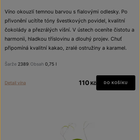
Víno okouzlí temnou barvou s fialovými odlesky. Po
přivonění ucítíte tóny švestkových povidel, kvalitní
čokolády a přezrálých višní. V ústech oceníte čistotu a
harmonii, hladkou tříslovinu a dlouhý projev. Chuť
připomíná kvalitní kakao, zralé ostružiny a karamel.
Šarže
2389
/
Obsah
0,75 l
110
Detail vína
Kč
DO KOŠÍKU