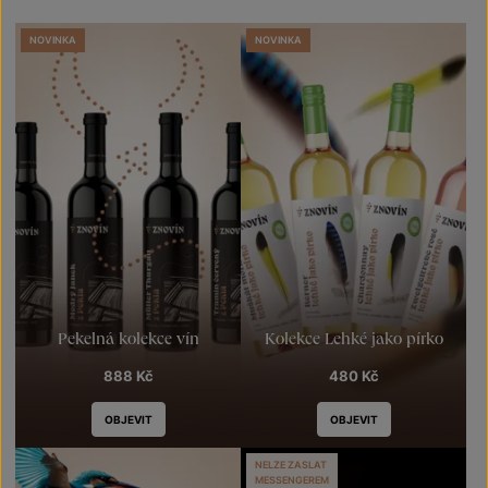
NOVINKA
NOVINKA
Pekelná kolekce vín
Kolekce Lehké jako pírko
888
Kč
480
Kč
OBJEVIT
OBJEVIT
NELZE ZASLAT
MESSENGEREM