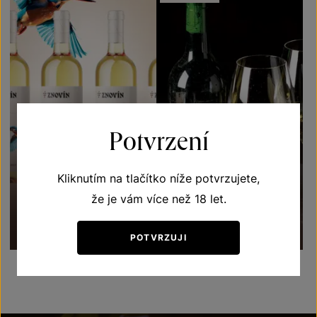
Potvrzení
Kliknutím na tlačítko níže potvrzujete,
Zvířátková kolekce vín
Ryzlink rýnský
že je vám více než 18 let.
640
Kč
2 900
Kč
OBJEVIT
OBJEVIT
POTVRZUJI