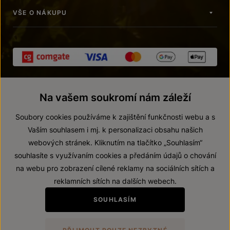
VŠE O NÁKUPU
Na vašem soukromí nám záleží
Soubory cookies používáme k zajištění funkčnosti webu a s
Vaším souhlasem i mj. k personalizaci obsahu našich
webových stránek. Kliknutím na tlačítko „Souhlasím“
© 2026 ZNOVÍN ZNOJMO, a. s.
souhlasíte s využívaním cookies a předáním údajů o chování
Vnitřní oznamovací systém (whistleblowing)
na webu pro zobrazení cílené reklamy na sociálních sítích a
Prohlášení o přístupnosti
reklamních sítích na dalších webech.
Upravit nastavení
SOUHLASÍM
Zákaz prodeje alkoholických nápojů osobám mladším 18 let.