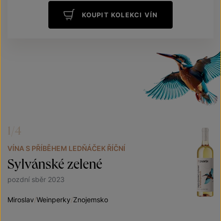
KOUPIT KOLEKCI VÍN
1/4
VÍNA S PŘÍBĚHEM LEDŇÁČEK ŘÍČNÍ
Sylvánské zelené
pozdní sběr 2023
Miroslav
/
Weinperky
/
Znojemsko