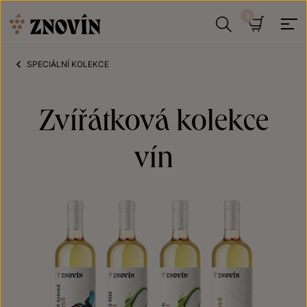
Přeskočit na obsah
Hledat
Košík
SPECIÁLNÍ KOLEKCE
Zvířátková kolekce
vín