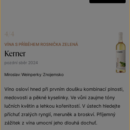
4/4
VÍNA S PŘÍBĚHEM ROSNIČKA ZELENÁ
Kerner
pozdní sběr 2024
Miroslav
/
Weinperky
/
Znojemsko
Víno osloví hned při prvním doušku kombinací plnosti,
medovosti a pěkné kyselinky. Ve vůni zaujme tóny
lučních květin a lehkou kořenitostí. V ústech hledejte
příchuť zralých rynglí, meruněk a broskví. Příjemný
zážitek z vína umocní jeho dlouhá dochuť.