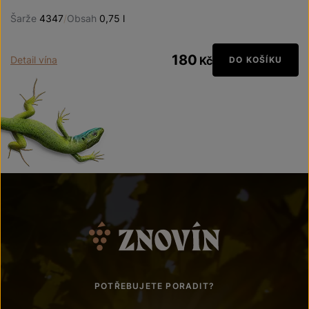
Šarže
4347
/
Obsah
0,75 l
180
Detail vína
Kč
DO KOŠÍKU
POTŘEBUJETE PORADIT?