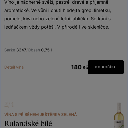
Víno je nádherně svěží, pestré, dravé a příjemně
aromatické. Ve vůni i chuti hledejte grep, limetku,
pomelo, kiwi nebo zelené letní jablíčko. Setkání s
ledňáčkem vždy potěší. V přírodě i ve skleničce.
Šarže
3347
/
Obsah
0,75 l
180
Detail vína
Kč
DO KOŠÍKU
2/4
VÍNA S PŘÍBĚHEM JEŠTĚRKA ZELENÁ
Rulandské bílé