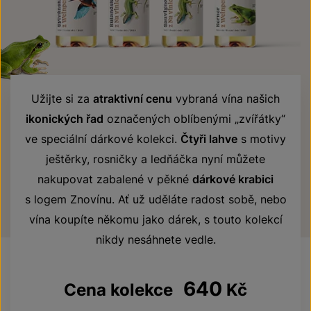
Užijte si za
atraktivní cenu
vybraná vína našich
ikonických řad
označených oblíbenými „zvířátky“
ve speciální dárkové kolekci.
Čtyři lahve
s motivy
ještěrky, rosničky a ledňáčka nyní můžete
nakupovat zabalené v pěkné
dárkové krabici
s logem Znovínu. Ať už uděláte radost sobě, nebo
vína koupíte někomu jako dárek, s touto kolekcí
nikdy nesáhnete vedle.
640
Cena kolekce
Kč