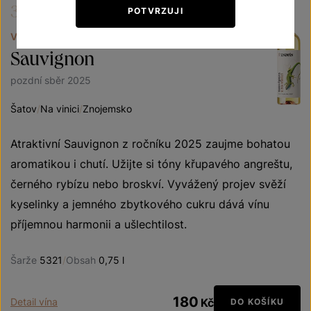
3/4
POTVRZUJI
VÍNA S PŘÍBĚHEM JEŠTĚRKA ZELENÁ
Sauvignon
pozdní sběr 2025
Šatov
/
Na vinici
/
Znojemsko
Atraktivní Sauvignon z ročníku 2025 zaujme bohatou
aromatikou i chutí. Užijte si tóny křupavého angreštu,
černého rybízu nebo broskví. Vyvážený projev svěží
kyselinky a jemného zbytkového cukru dává vínu
příjemnou harmonii a ušlechtilost.
Šarže
5321
/
Obsah
0,75 l
180
Detail vína
Kč
DO KOŠÍKU