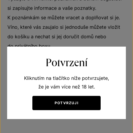
si zapisujte informace a vaše poznatky.
K poznámkám se můžete vracet a doplňovat si je.
Víno, které vás zaujalo si jednoduše můžete vložit
do košíku a nechat si jej doručit domů nebo
do privátního boxu.
Potvrzení
Odkaz na webovou aplikaci:
https://asistent.znovin.cz
Kliknutím na tlačítko níže potvrzujete,
že je vám více než 18 let.
POTVRZUJI
ZPĚT NA SLUŽBY