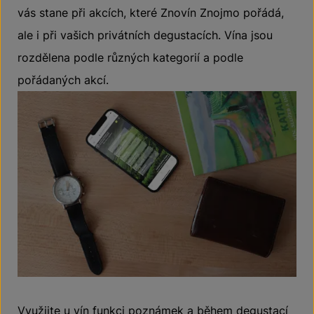
vás stane při akcích, které Znovín Znojmo pořádá,
ale i při vašich privátních degustacích. Vína jsou
rozdělena podle různých kategorií a podle
pořádaných akcí.
Využijte u vín funkci poznámek a během degustací