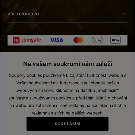
VŠE O NÁKUPU
Na vašem soukromí nám záleží
Soubory cookies používáme k zajištění funkčnosti webu a s
Vaším souhlasem i mj. k personalizaci obsahu našich
webových stránek. Kliknutím na tlačítko „Souhlasím“
© 2026 ZNOVÍN ZNOJMO, a. s.
souhlasíte s využívaním cookies a předáním údajů o chování
Vnitřní oznamovací systém (whistleblowing)
na webu pro zobrazení cílené reklamy na sociálních sítích a
Prohlášení o přístupnosti
reklamních sítích na dalších webech.
Upravit nastavení
SOUHLASÍM
Zákaz prodeje alkoholických nápojů osobám mladším 18 let.