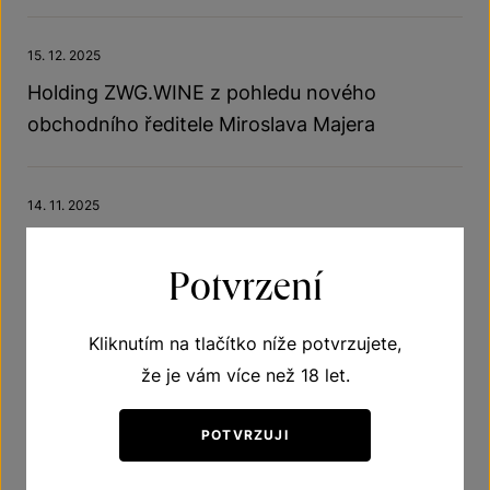
15. 12. 2025
Holding ZWG.WINE z pohledu nového
obchodního ředitele Miroslava Majera
14. 11. 2025
Znovín se stal součástí skupiny ZWG.WINE
Potvrzení
27. 10. 2025
Kliknutím na tlačítko níže potvrzujete,
Otevírací doba prodejen v Louckém klášteře
že je vám více než 18 let.
28. října 2025
POTVRZUJI
3. 10. 2025