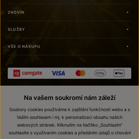
ZNOVÍN
SLUŽBY
VŠE O NÁKUPU
Na vašem soukromí nám záleží
Soubory cookies používáme k zajištění funkčnosti webu a s
Vaším souhlasem i mj. k personalizaci obsahu našich
webových stránek. Kliknutím na tlačítko „Souhlasím“
© 2026 ZNOVÍN ZNOJMO, a. s.
souhlasíte s využívaním cookies a předáním údajů o chování
Vnitřní oznamovací systém (whistleblowing)