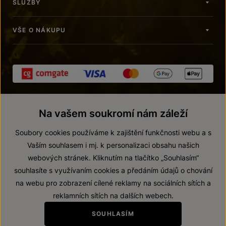
SLUŽBY
VŠE O NÁKUPU
Na vašem soukromí nám záleží
Soubory cookies používáme k zajištění funkčnosti webu a s
Vaším souhlasem i mj. k personalizaci obsahu našich
webových stránek. Kliknutím na tlačítko „Souhlasím“
© 2026 ZNOVÍN ZNOJMO, a. s.
souhlasíte s využívaním cookies a předáním údajů o chování
Vnitřní oznamovací systém (whistleblowing)
na webu pro zobrazení cílené reklamy na sociálních sítích a
Prohlášení o přístupnosti
reklamních sítích na dalších webech.
Upravit nastavení
SOUHLASÍM
Zákaz prodeje alkoholických nápojů osobám mladším 18 let.