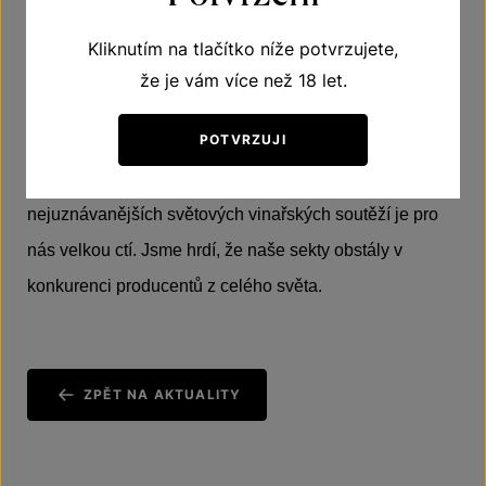
Úspěšnou sbírku ocenění doplnil Znovín Classic Sekt
Brut Nature 2007, který získal stříbrnou medaili. Porotu
Kliknutím na tlačítko níže potvrzujete,
zaujal svou elegancí, jemným perlením a vyzrálým
že je vám více než 18 let.
charakterem. Tento sekt aktuálně není v prodeji.
POTVRZUJI
Zisk Velké zlaté, zlaté a stříbrné medaile na jedné z
nejuznávanějších světových vinařských soutěží je pro
nás velkou ctí. Jsme hrdí, že naše sekty obstály v
konkurenci producentů z celého světa.
ZPĚT NA AKTUALITY