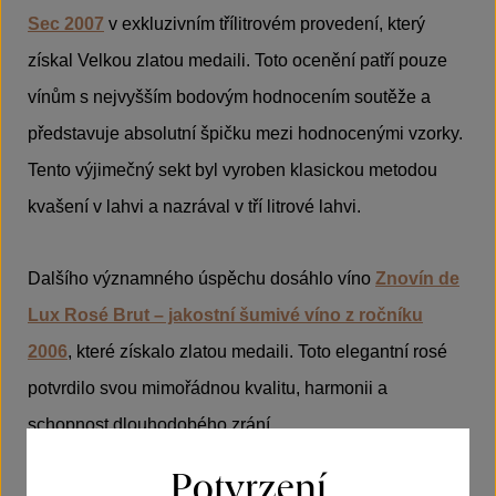
Sec 2007
v exkluzivním třílitrovém provedení, který
získal Velkou zlatou medaili. Toto ocenění patří pouze
vínům s nejvyšším bodovým hodnocením soutěže a
představuje absolutní špičku mezi hodnocenými vzorky.
Tento výjimečný sekt byl vyroben klasickou metodou
kvašení v lahvi a nazrával v tří litrové lahvi.
Dalšího významného úspěchu dosáhlo víno
Znovín de
Lux Rosé Brut – jakostní šumivé víno z ročníku
2006
, které získalo zlatou medaili. Toto elegantní rosé
potvrdilo svou mimořádnou kvalitu, harmonii a
schopnost dlouhodobého zrání.
Potvrzení