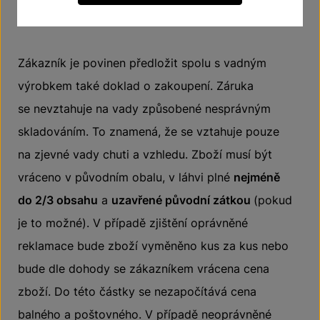
či na příslušném výdejním místě.
Zákazník je povinen předložit spolu s vadným
výrobkem také doklad o zakoupení. Záruka
se nevztahuje na vady způsobené nesprávným
skladováním. To znamená, že se vztahuje pouze
na zjevné vady chuti a vzhledu. Zboží musí být
vráceno v původním obalu, v láhvi plné
nejméně
do 2/3 obsahu
a
uzavřené původní zátkou
(pokud
je to možné). V případě zjištění oprávněné
reklamace bude zboží vyměněno kus za kus nebo
bude dle dohody se zákazníkem vrácena cena
zboží. Do této částky se nezapočítává cena
balného a poštovného. V případě neoprávněné