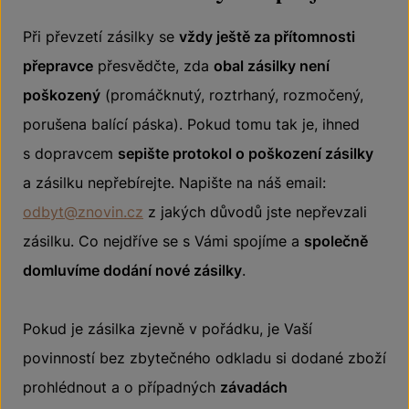
Při převzetí zásilky se
vždy ještě za přítomnosti
přepravce
přesvědčte, zda
obal zásilky není
poškozený
(promáčknutý, roztrhaný, rozmočený,
porušena balící páska). Pokud tomu tak je, ihned
s dopravcem
sepište protokol o poškození zásilky
a zásilku nepřebírejte. Napište na náš email:
odbyt@znovin.cz
z jakých důvodů jste nepřevzali
zásilku. Co nejdříve se s Vámi spojíme a
společně
domluvíme dodání nové zásilky
.
Pokud je zásilka zjevně v pořádku, je Vaší
povinností bez zbytečného odkladu si dodané zboží
prohlédnout a o případných
závadách