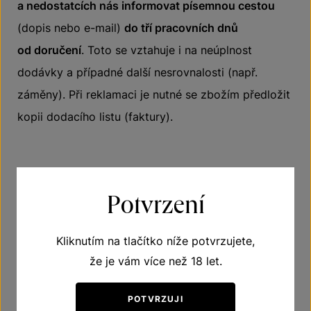
a nedostatcích nás informovat písemnou cestou
(dopis nebo e-mail)
do tří pracovních dnů
od doručení
. Toto se vztahuje i na neúplnost
dodávky a případné další nesrovnalosti (např.
záměny). Při reklamaci je nutné se zbožím předložit
kopii dodacího listu (faktury).
Reklamační řád
Potvrzení
Reklamace budou vyřízeny v souladu s právním
řádem ČR, a to do 30 dnů od obdržení reklamace
Kliknutím na tlačítko níže potvrzujete,
(zásilky). Veškeré reklamace musí být bezodkladně
že je vám více než 18 let.
uplatněny, a to telefonicky, případně e-mailem nebo
POTVRZUJI
osobně na adrese Šatov 404, 671 22 Šatov