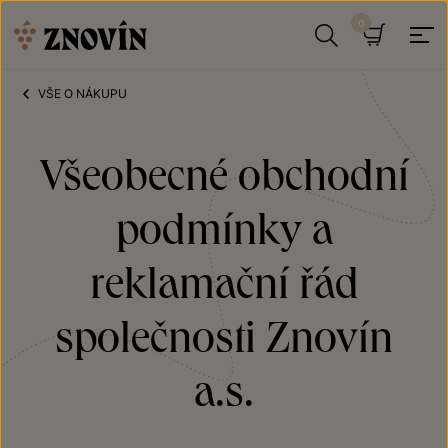
Přeskočit na obsah
Hledat
Košík
VŠE O NÁKUPU
Všeobecné obchodní
podmínky a
reklamační řád
společnosti Znovín
a.s.