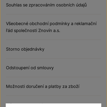
Souhlas se zpracováním osobních údajů
Všeobecné obchodní podmínky a reklamační
řád společnosti Znovín a.s.
Storno objednávky
Odstoupení od smlouvy
Možnosti doručení a platby za zboží
Informace o cookies