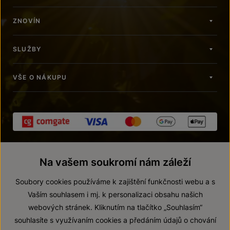
ZNOVÍN
SLUŽBY
VŠE O NÁKUPU
Na vašem soukromí nám záleží
Soubory cookies používáme k zajištění funkčnosti webu a s
Vaším souhlasem i mj. k personalizaci obsahu našich
webových stránek. Kliknutím na tlačítko „Souhlasím“
© 2026 ZNOVÍN ZNOJMO, a. s.
souhlasíte s využívaním cookies a předáním údajů o chování
Vnitřní oznamovací systém (whistleblowing)