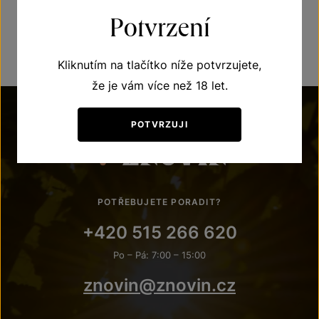
Potvrzení
Kliknutím na tlačítko níže potvrzujete,
že je vám více než 18 let.
POTVRZUJI
POTŘEBUJETE PORADIT?
+420 515 266 620
Po – Pá: 7:00 – 15:00
znovin@znovin.cz