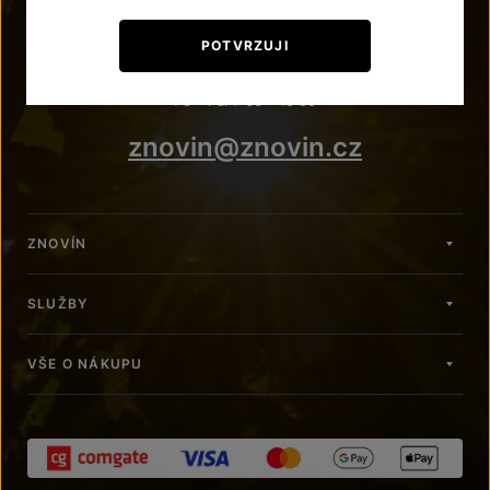
POTŘEBUJETE PORADIT?
POTVRZUJI
+420 515 266 620
Po – Pá: 7:00 – 15:00
znovin@znovin.cz
ZNOVÍN
SLUŽBY
VŠE O NÁKUPU