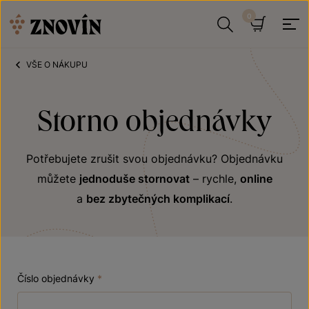
Přeskočit na obsah
Hledat
Košík
VŠE O NÁKUPU
Storno objednávky
Potřebujete zrušit svou objednávku? Objednávku
můžete
jednoduše stornovat
– rychle,
online
a
bez zbytečných komplikací
.
Číslo objednávky
*