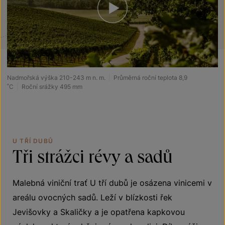
Nadmořská výška 210-243 m n. m.
|
Průměrná roční teplota 8,9
˚C
|
Roční srážky 495 mm
U TŘÍ DUBŮ
Tři strážci révy a sadů
Malebná viniční trať U tří dubů je osázena vinicemi v
areálu ovocných sadů. Leží v blízkosti řek
Jevišovky a Skaličky a je opatřena kapkovou