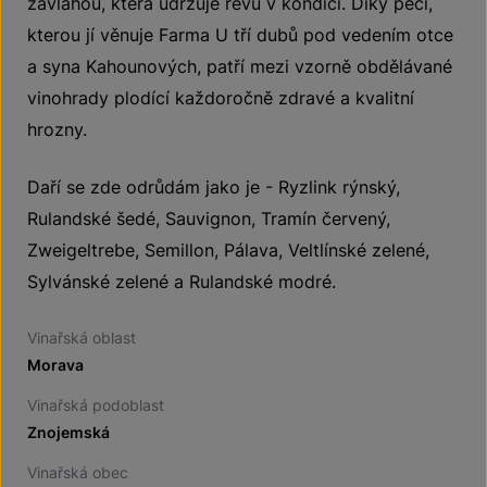
závlahou, která udržuje révu v kondici. Díky péči,
kterou jí věnuje Farma U tří dubů pod vedením otce
a syna Kahounových, patří mezi vzorně obdělávané
vinohrady plodící každoročně zdravé a kvalitní
hrozny.
Daří se zde odrůdám jako je - Ryzlink rýnský,
Rulandské šedé, Sauvignon, Tramín červený,
Zweigeltrebe, Semillon, Pálava, Veltlínské zelené,
Sylvánské zelené a Rulandské modré.
Vinařská oblast
Morava
Vinařská podoblast
Znojemská
Vinařská obec