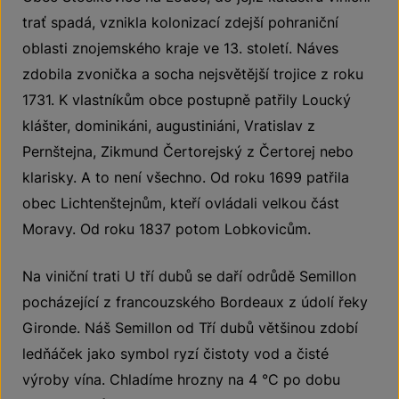
trať spadá, vznikla kolonizací zdejší pohraniční
oblasti znojemského kraje ve 13. století. Náves
zdobila zvonička a socha nejsvětější trojice z roku
1731. K vlastníkům obce postupně patřily Loucký
klášter, dominikáni, augustiniáni, Vratislav z
Pernštejna, Zikmund Čertorejský z Čertorej nebo
klarisky. A to není všechno. Od roku 1699 patřila
obec Lichtenštejnům, kteří ovládali velkou část
Moravy. Od roku 1837 potom Lobkovicům.
Na viniční trati U tří dubů se daří odrůdě Semillon
pocházející z francouzského Bordeaux z údolí řeky
Gironde. Náš Semillon od Tří dubů většinou zdobí
ledňáček jako symbol ryzí čistoty vod a čisté
výroby vína. Chladíme hrozny na 4 °C po dobu