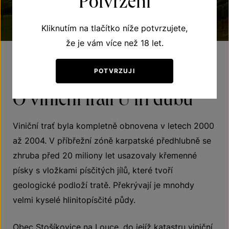
Potvrzení
Kliknutím na tlačítko níže potvrzujete,
že je vám více než 18 let.
POTVRZUJI
O viniční trati U tří dubů
Viniční trať byla kompletně obnovena v letech 2000
až 2004. V příbřežní zóně karpatské předhlubně se
zhruba před 20 miliony let usazovaly křemenné
písky s vložkami písčitých jílů, které tvoří
geologické podloží tratě. Překrývají je mnohdy
velmi kyselé hlinitopísčité půdy.
Obec Stošíkovice na Louce, do jejíž katastru viniční