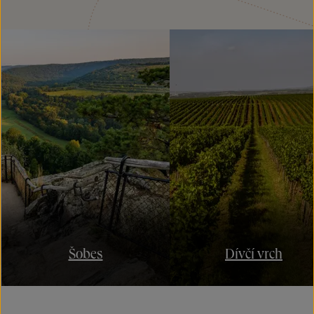
Šobes
Dívčí vrch