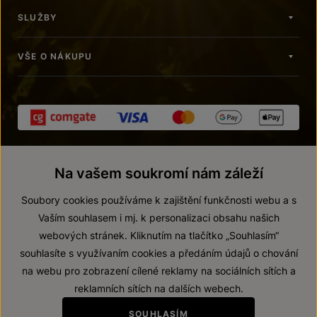
SLUŽBY
VŠE O NÁKUPU
Na vašem soukromí nám záleží
Soubory cookies používáme k zajištění funkčnosti webu a s
Vaším souhlasem i mj. k personalizaci obsahu našich
webových stránek. Kliknutím na tlačítko „Souhlasím“
© 2026 ZNOVÍN ZNOJMO, a. s.
souhlasíte s využívaním cookies a předáním údajů o chování
Vnitřní oznamovací systém (whistleblowing)
na webu pro zobrazení cílené reklamy na sociálních sítích a
Prohlášení o přístupnosti
reklamních sítích na dalších webech.
Upravit nastavení
SOUHLASÍM