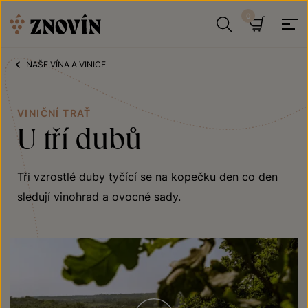
Přeskočit na obsah
Hledat
Košík
NAŠE VÍNA A VINICE
VINIČNÍ TRAŤ
U tří dubů
Tři vzrostlé duby tyčící se na kopečku den co den
sledují vinohrad a ovocné sady.