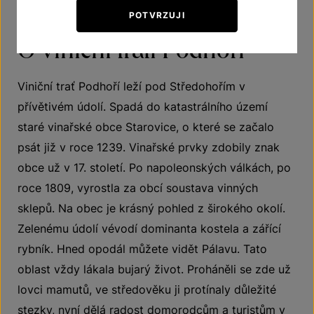
POTVRZUJI
O viniční trati Podhoří
Viniční trať Podhoří leží pod Středohořím v
přívětivém údolí. Spadá do katastrálního území
staré vinařské obce Starovice, o které se začalo
psát již v roce 1239. Vinařské prvky zdobily znak
obce už v 17. století. Po napoleonských válkách, po
roce 1809, vyrostla za obcí soustava vinných
sklepů. Na obec je krásný pohled z širokého okolí.
Zelenému údolí vévodí dominanta kostela a zářící
rybník. Hned opodál můžete vidět Pálavu. Tato
oblast vždy lákala bujarý život. Proháněli se zde už
lovci mamutů, ve středověku ji protínaly důležité
stezky, nyní dělá radost domorodcům a turistům v