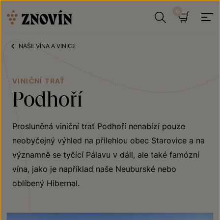
Přeskočit na obsah
Hledat
Košík
NAŠE VÍNA A VINICE
VINIČNÍ TRAŤ
Podhoří
Prosluněná viniční trať Podhoří nenabízí pouze
neobyčejný výhled na přilehlou obec Starovice a na
významně se tyčící Pálavu v dáli, ale také famózní
vína, jako je například naše Neuburské nebo
oblíbený Hibernal.