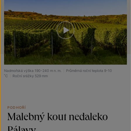
Nadmořská výška 190-240 m n. m.
|
Průměrná roční teplota 9-10
˚C
|
Roční srážky 529 mm
PODHOŘÍ
Malebný kout nedaleko
Pálavy