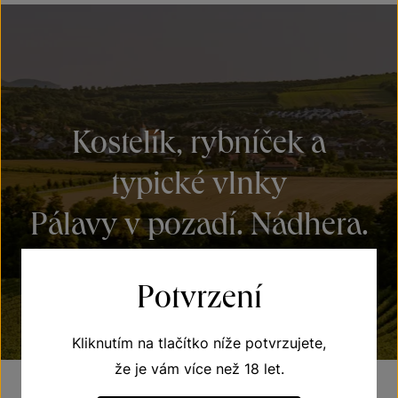
Kostelík, rybníček a
typické vlnky
Pálavy v pozadí. Nádhera.
Potvrzení
Kliknutím na tlačítko níže potvrzujete,
že je vám více než 18 let.