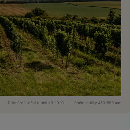
|
Průměrná roční teplota 9-10 ˚C
|
Roční srážky 450-550 mm