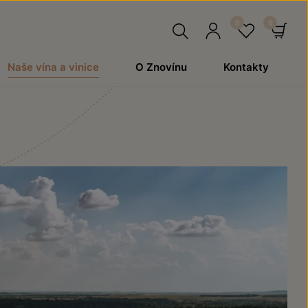
Hledat
Přihlásit
Oblíben
Ko
Naše vína a vinice
O Znovínu
Kontakty
se