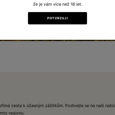
že je vám více než 18 let.
POTVRZUJI
římá cesta k úžasným zážitkům. Podívejte se na naši nabíd
omto regionu.