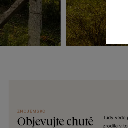
ZNOJEMSKO
Objevujte chutě
Tudy vede p
zrodila v t