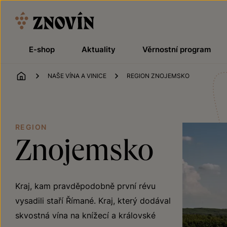
Přeskočit na obsah
E-shop
Aktuality
Věrnostní program
ÚVOD
NAŠE VÍNA A VINICE
REGION ZNOJEMSKO
REGION
Znojemsko
Kraj, kam pravděpodobně první révu
vysadili staří Římané. Kraj, který dodával
skvostná vína na knížecí a královské