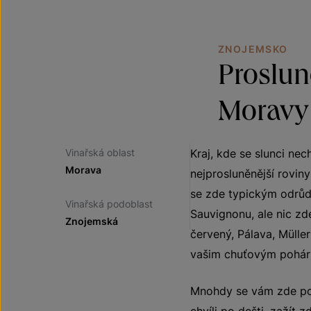
ZNOJEMSKO
Proslun
Moravy
Vinařská oblast
Kraj, kde se slunci ne
Morava
nejprosluněnější rovin
se zde typickým odrůd
Vinařská podoblast
Sauvignonu, ale nic zd
Znojemská
červený, Pálava, Mülle
vašim chuťovým pohár
Mnohdy se vám zde pošt
chvíli po dešti, zažít 