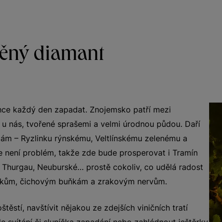
ěný diamant
chce každý den zapadat. Znojemsko patří mezi
y u nás, tvořené sprašemi a velmi úrodnou půdou. Daří
ám – Ryzlinku rýnskému, Veltlínskému zelenému a
e není problém, takže zde bude prosperovat i Tramín
r Thurgau, Neuburské… prostě cokoliv, co udělá radost
kům, čichovým buňkám a zrakovým nervům.
ěstí, navštívit nějakou ze zdejších viničních tratí
zde svítání či sluníčka zapadání nebo zahlédnout ještěrky